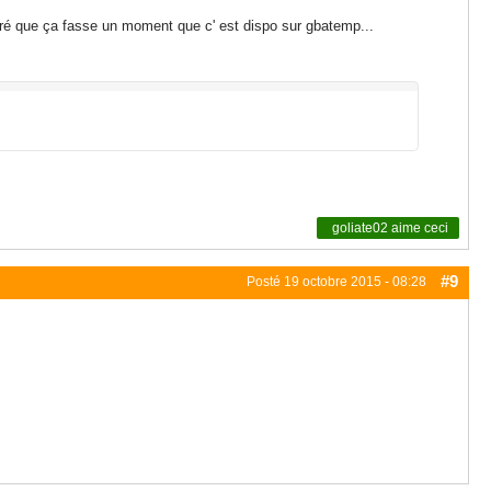
lgré que ça fasse un moment que c' est dispo sur gbatemp...
goliate02
aime ceci
#9
Posté
19 octobre 2015 - 08:28