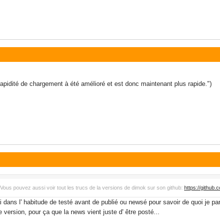
 rapidité de chargement à été amélioré et est donc maintenant plus rapide.")
.Vous pouvez aussi voir tout les trucs de la versions de dimok sur son github:
https://github.
ai dans l' habitude de testé avant de publié ou newsé pour savoir de quoi je par
 version, pour ça que la news vient juste d' être posté...