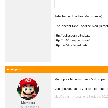
Télécharger
Loadiine Mod (Dimok)
Site lançant l'app Loadiine Mod (Dimok
http://eclipsesin.github.io/
http://fix94.no-ip.org/wiiu/
http://wj44.bplaced.net/
mariogamer
Merci pour la news,mais c'est un peu t
Vous pouvez aussi voir tout les trucs
Modifié par mariogamer, 18 octobre 2015
Members
1 255 messages