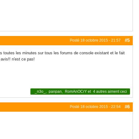
#5
Posté
18 octobre 2015 - 21:57
toutes les minutes sur tous les forums de console existant et le fait
avis!! n'est ce pas!
_n3o_
,
panpan
,
RomAnOCrY
et
4 autres
aiment ceci
#6
Posté
18 octobre 2015 - 22:54