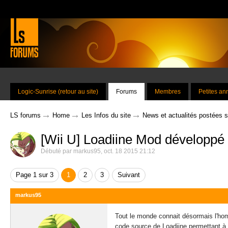
Logic-Sunrise (retour au site)
Forums
Membres
Petites a
→
→
→
LS forums
Home
Les Infos du site
News et actualités postées 
[Wii U] Loadiine Mod développé
Débuté par
markus95
,
oct. 18 2015 21:12
Page 1 sur 3
1
2
3
Suivant
markus95
Tout le monde connait désormais l'hom
code source de Loadiine permettant à qu