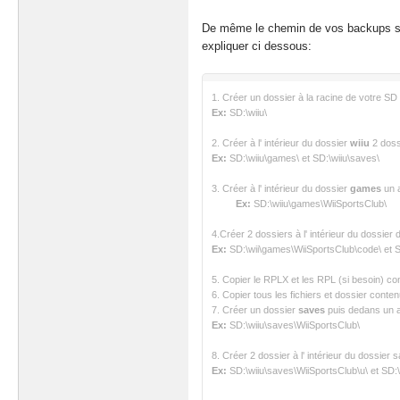
De même le chemin de vos backups su
expliquer ci dessous:
1. Créer un dossier à la racine de votre 
Ex:
SD:\wiiu\​
2. Créer à l' intérieur du dossier
wiiu
2 dos
Ex:
SD:\wiiu\games\ et SD:\wiiu\saves\​
3. Créer à l' intérieur du dossier
games
un a
Ex:
SD:\wiiu\games\WiiSportsClub\​
4.Créer 2 dossiers à l' intérieur du dossie
Ex:
SD:\wii\games\WiiSportsClub\code\ et S
5. Copier le RPLX et les RPL (si besoin) c
6. Copier tous les fichiers et dossier cont
7. Créer un dossier
saves
puis dedans un a
Ex:
SD:\wiiu\saves\WiiSportsClub\​
8. Créer 2 dossier à l' intérieur du dossie
Ex:
SD:\wiiu\saves\WiiSportsClub\u\ et SD:\