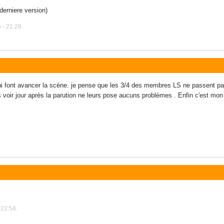
derniere version)
 - 21:28.
ui font avancer la scéne. je pense que les 3/4 des membres LS ne passent pas 
oir jour après la parution ne leurs pose aucuns problèmes . Enfin c'est mon 
 22:54.