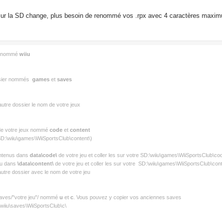
r la SD change, plus besoin de renommé vos .rpx avec 4 caractères maximu
SD nommé
wiiu
sier nommés
games
et
saves
utre dossier le nom de votre jeux
r de votre jeux nommé
code
et
content
D:\wiiu\games\WiiSportsClub\content\)​
ontenus dans
data\code\
de votre jeu et coller les sur votre SD:\wiiu\games\WiiSportsClub\co
enu dans
\data\content\
de votre jeu et coller les sur votre SD:\wiiu\games\WiiSportsClub\cont
utre dossier avec le nom de votre jeu
r saves/"votre jeu"/ nommé
u
et
c
. Vous pouvez y copier vos anciennes saves
wiiu\saves\WiiSportsClub\c\​