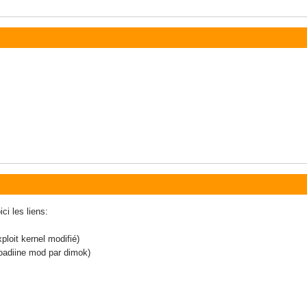
ci les liens:
ploit kernel modifié)
oadiine mod par dimok)