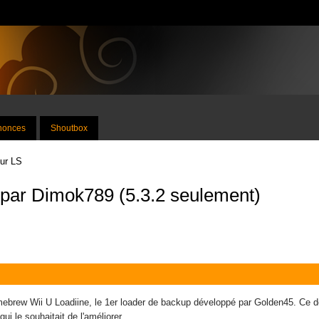
nnonces
Shoutbox
sur LS
 par Dimok789 (5.3.2 seulement)
ebrew Wii U Loadiine, le 1er loader de backup développé par Golden45. Ce de
i le souhaitait de l'améliorer.