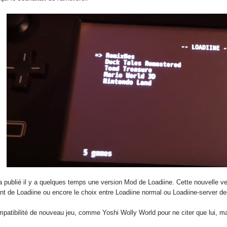
 a publié il y a quelques temps une version Mod de Loadiine. Cette nouvelle
nt de Loadiine ou encore le choix entre Loadiine normal ou Loadiine-server d
mpatibilité de nouveau jeu, comme Yoshi Wolly World pour ne citer que lui, ma