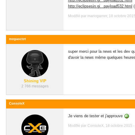
http://eclipsesin.gi...payload532.html
http://eclipsesin.gi...payload532.html
(
Modifié par mariogamer, 18 octobre 2015
megaoctet
super merci pour la news et les dev q
d'avoir la news même quelques heures v
Shining VIP
2 766 messages
ConsoleX
Je viens de tester et j'approuve
Modifié par ConsoleX, 18 octobre 2015 -