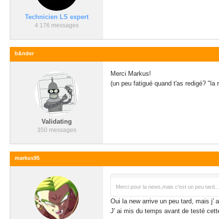
Technicien LS expert
4 176 messages
b&nder
Merci Markus!
(un peu fatigué quand t'as redigé? "la
Validating
350 messages
markus95
Merci pour la news,mais c'est un peu tard..
Oui la new arrive un peu tard, mais j' 
J' ai mis du temps avant de testé cette