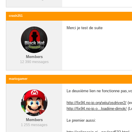
crash251
Merci je test de suite
Members
12 390 messages
mariogamer
Le deuxième lien ne fonctionne pas,voi
http://fix94.no-ip.org/wiiu/osdriver2/
(ex
http://fix94.no-ip.o...loadiine-dimok/
(L
Members
Le premier aussi:
1 255 messages