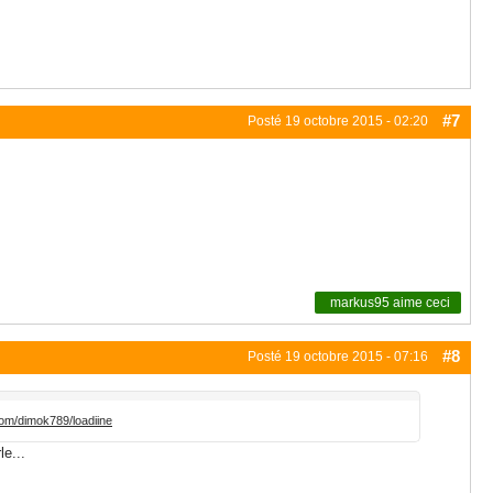
#7
Posté
19 octobre 2015 - 02:20
markus95
aime ceci
#8
Posté
19 octobre 2015 - 07:16
com/dimok789/loadiine
le...