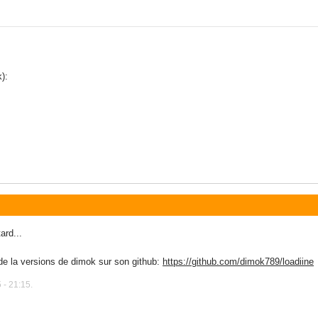
):
ard...
 de la versions de dimok sur son github:
https://github.com/dimok789/loadiine
 - 21:15.