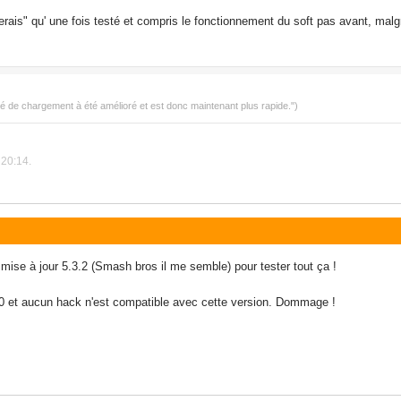
serais" qu' une fois testé et compris le fonctionnement du soft pas avant, ma
ité de chargement à été amélioré et est donc maintenant plus rapide.")
 20:14.
la mise à jour 5.3.2 (Smash bros il me semble) pour tester tout ça !
1.0 et aucun hack n'est compatible avec cette version. Dommage !