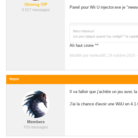
Shining VIP
Pareil pour Wii U injector.exe je "new
5 017 messages
Merci Markus!
(un peu fatigué quand t'as redigé? "la rapid
Ah faut croire ^^
Modifié par markus95, 19 octobre 2015 -
Nepto
Il va falloir que j’achète un jeu avec 
J'ai la chance d'avoir une WiiU en 4.
Members
703 messages