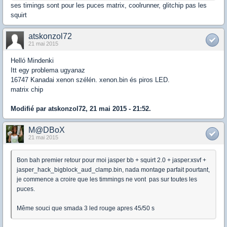
ses timings sont pour les puces matrix, coolrunner, glitchip pas les
squirt
atskonzol72
21 mai 2015
Helló Mindenki
Itt egy problema ugyanaz
16747 Kanadai xenon szélén. xenon.bin és piros LED.
matrix chip
Modifié par atskonzol72, 21 mai 2015 - 21:52.
M@DBoX
21 mai 2015
Bon bah premier retour pour moi jasper bb + squirt 2.0 + jasper.xsvf +
jasper_hack_bigblock_aud_clamp.bin, nada montage parfait pourtant,
je commence a croire que les timmings ne vont pas sur toutes les
puces.
Même souci que smada 3 led rouge apres 45/50 s