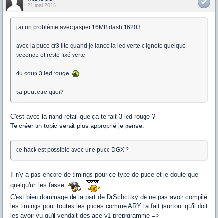
21 mai 2015
j'ai un problème avec jasper 16MB dash 16203
avec la puce cr3 lite quand je lance la led verte clignote quelque
seconde et reste fixé verte
du coup 3 led rouge.
sa peut etre quoi?
C'est avec la nand retail que ça te fait 3 led rouge ?
Te créer un topic serait plus approprié je pense.
ce hack est possible avec une puce DGX ?
Il n'y a pas encore de timings pour ce type de puce et je doute que
quelqu'un les fasse
C'est bien dommage de la part de DrSchottky de ne pas avoir compilé
les timings pour toutes les puces comme ARY l'a fait (surtout qu'il doit
les avoir vu qu'il vendait des ace v1 préprgrammé =>