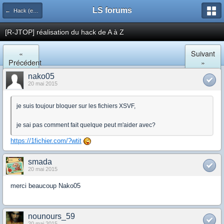
LS forums
← Hack (exploits, homebrews...)
[R-JTOP] réalisation du hack de A à Z
«
Suivant
Précédent
»
nako05
20 mai 2015
je suis toujour bloquer sur les fichiers XSVF,
je sai pas comment fait quelque peut m'aider avec?
https://1fichier.com/?wtit
smada
20 mai 2015
merci beaucoup Nako05
nounours_59
20 mai 2015