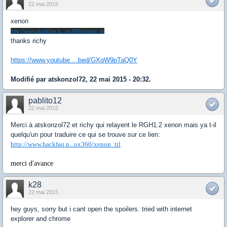
22 mai 2015
xenon
http://www.hackfaq.n...ox360/xenon_ttl
thanks richy
https://www.youtube....bed/GXqW9pTaQ0Y
Modifié par atskonzol72, 22 mai 2015 - 20:32.
pablito12
22 mai 2015
Merci à atskonzol72 et richy qui relayent le RGH1.2 xenon mais ya t-il
quelqu'un pour traduire ce qui se trouve sur ce lien
:
http://www.hackfaq.n...ox360/xenon_ttl
merci d'avance
k28
22 mai 2015
hey guys, sorry but i cant open the spoilers. tried with internet
explorer and chrome