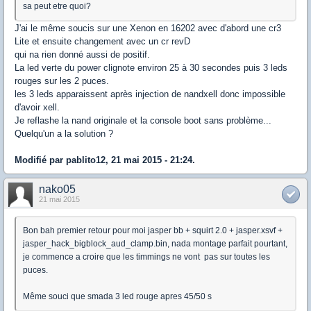
sa peut etre quoi?
J'ai le même soucis sur une Xenon en 16202 avec d'abord une cr3
Lite et ensuite changement avec un cr revD
qui na rien donné aussi de positif.
La led verte du power clignote environ 25 à 30 secondes puis 3 leds
rouges sur les 2 puces.
les 3 leds apparaissent après injection de nandxell donc impossible
d'avoir xell.
Je reflashe la nand originale et la console boot sans problème...
Quelqu'un a la solution ?
Modifié par pablito12, 21 mai 2015 - 21:24.
nako05
21 mai 2015
Bon bah premier retour pour moi jasper bb + squirt 2.0 + jasper.xsvf +
jasper_hack_bigblock_aud_clamp.bin, nada montage parfait pourtant,
je commence a croire que les timmings ne vont pas sur toutes les
puces.
Même souci que smada 3 led rouge apres 45/50 s