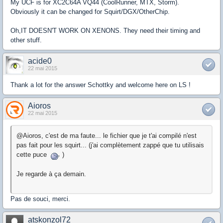
My UCF is for XC2C64A VQ44 (CoolRunner, MTX, Storm).
Obviously it can be changed for Squirt/DGX/OtherChip.
Oh,IT DOESN'T WORK ON XENONS. They need their timing and
other stuff.
acide0
22 mai 2015
Thank a lot for the answer Schottky and welcome here on LS !
Aioros
22 mai 2015
@Aioros, c'est de ma faute... le fichier que je t'ai compilé n'est
pas fait pour les squirt... (j'ai complètement zappé que tu utilisais
cette puce
)
Je regarde à ça demain.
Pas de souci, merci.
atskonzol72