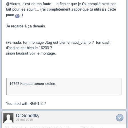
@Aioros, c'est de ma faute... le fichier que je t'ai compilé n'est pas
fait pour les squirt... (j'ai complètement zappé que tu utilisais cette
puce
)
Je regarde à ça demain.
@smada, ton montage Jtag est bien en aud_clamp ? ton dash
d'origine est bien le 16203 ?
sinon faudrait voir le montage.
16747 Kanadai xenon szélén.
You tried with RGH1.2 ?
Dr Schottky
21 mai 2015