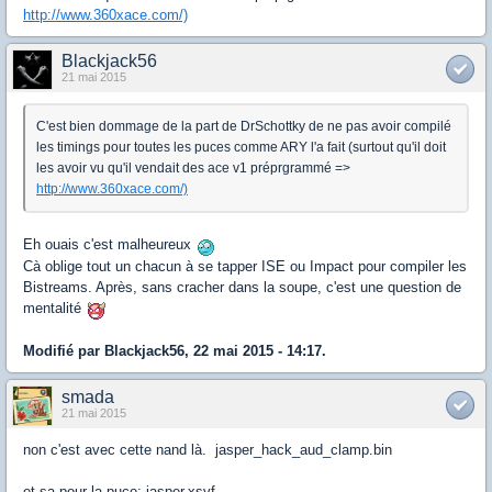
http://www.360xace.com/)
Blackjack56
21 mai 2015
C'est bien dommage de la part de DrSchottky de ne pas avoir compilé
les timings pour toutes les puces comme ARY l'a fait (surtout qu'il doit
les avoir vu qu'il vendait des ace v1 préprgrammé =>
http://www.360xace.com/)
Eh ouais c'est malheureux
Cà oblige tout un chacun à se tapper ISE ou Impact pour compiler les
Bistreams. Après, sans cracher dans la soupe, c'est une question de
mentalité
Modifié par Blackjack56, 22 mai 2015 - 14:17.
smada
21 mai 2015
non c'est avec cette nand là. jasper_hack_aud_clamp.bin
et sa pour la puce: jasper.xsvf