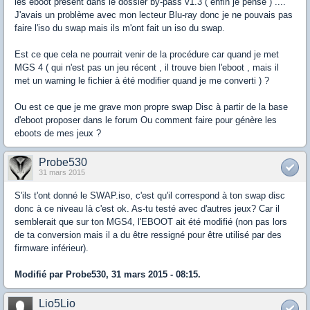
les eboot present dans le dossier by-pass v1.3 ( enfin je pense ) ....
J'avais un problème avec mon lecteur Blu-ray donc je ne pouvais pas
faire l'iso du swap mais ils m'ont fait un iso du swap.
Est ce que cela ne pourrait venir de la procédure car quand je met
MGS 4 ( qui n'est pas un jeu récent , il trouve bien l'eboot , mais il
met un warning le fichier à été modifier quand je me converti ) ?
Ou est ce que je me grave mon propre swap Disc à partir de la base
d'eboot proposer dans le forum Ou comment faire pour génère les
eboots de mes jeux ?
Probe530
31 mars 2015
S'ils t'ont donné le SWAP.iso, c'est qu'il correspond à ton swap disc
donc à ce niveau là c'est ok. As-tu testé avec d'autres jeux? Car il
semblerait que sur ton MGS4, l'EBOOT ait été modifié (non pas lors
de ta conversion mais il a du être ressigné pour être utilisé par des
firmware inférieur).
Modifié par Probe530, 31 mars 2015 - 08:15.
Lio5Lio