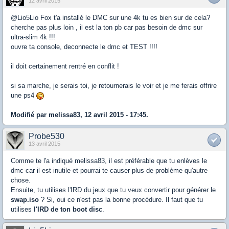
12 avril 2015
@Lio5Lio Fox t'a installé le DMC sur une 4k tu es bien sur de cela?
cherche pas plus loin , il est la ton pb car pas besoin de dmc sur
ultra-slim 4k !!!
ouvre ta console, deconnecte le dmc et TEST !!!!
il doit certainement rentré en conflit !
si sa marche, je serais toi, je retournerais le voir et je me ferais offrire
une ps4
Modifié par melissa83, 12 avril 2015 - 17:45.
Probe530
13 avril 2015
Comme te l'a indiqué melissa83, il est préférable que tu enlèves le
dmc car il est inutile et pourrai te causer plus de problème qu'autre
chose.
Ensuite, tu utilises l'IRD du jeux que tu veux convertir pour générer le
swap.iso
? Si, oui ce n'est pas la bonne procédure. Il faut que tu
utilises
l'IRD de ton boot disc
.