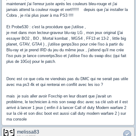
maintenant j'ai l'erreur juste aprés les couleurs bleu-rouge et j'ai
jamais attend la couleur rouge et vert!!!!!! depuis que j'ai installer la
Cobra , je n'ai plus jouer à ma PS3 !!!!
Et Probe530 : c'est la procédure que j'utilise ,
je met dans mon lecteur-graveur blu-ray LG , mon jeux original (j'ai
essayer BO2 , BO , Mortal kombat , MGS4 , FF13 et 13-2 , little big
planet, GTAV, GTA4 ) , j'utilise genps3iso pour crée l'iso à partir du
Blu-ray et je prend IRD du jeu du même jeux , j'attend qu'il me crée
l'iso puis je lance convertps3iso et j'utilise l'iso du swap disc (qui fait
plus de 10Go) pour le patch.
Donc est ce que cela ne viendrais pas du DMC qui ne serait pas utile
avec ma ps3 4k et qui renterai en conflit avec les iso ?
mais je suis aller avoir Foxchip en leur disant que j'avait un
probléme, le technicien à mis son swap disc avec sa clé usb et il est
arrivé à lancer 1 jeux ( enfin il à lancer Call of duty Modern warfare 2
sur la clé et son disc boot est aussi call duty modern warfare 2 ) sur
ma console
melissa83