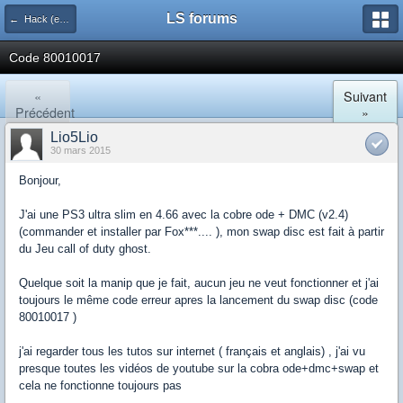
LS forums
← Hack (exploits, homebrews...)
Code 80010017
«
Suivant
Précédent
»
Lio5Lio
30 mars 2015
Bonjour,
J'ai une PS3 ultra slim en 4.66 avec la cobre ode + DMC (v2.4)
(commander et installer par Fox***.... ), mon swap disc est fait à partir
du Jeu call of duty ghost.
Quelque soit la manip que je fait, aucun jeu ne veut fonctionner et j'ai
toujours le même code erreur apres la lancement du swap disc (code
80010017 )
j'ai regarder tous les tutos sur internet ( français et anglais) , j'ai vu
presque toutes les vidéos de youtube sur la cobra ode+dmc+swap et
cela ne fonctionne toujours pas