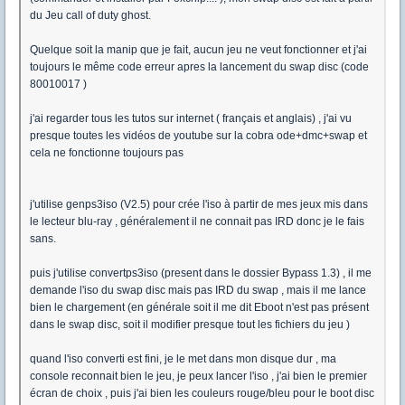
du Jeu call of duty ghost.
Quelque soit la manip que je fait, aucun jeu ne veut fonctionner et j'ai
toujours le même code erreur apres la lancement du swap disc (code
80010017 )
j'ai regarder tous les tutos sur internet ( français et anglais) , j'ai vu
presque toutes les vidéos de youtube sur la cobra ode+dmc+swap et
cela ne fonctionne toujours pas
j'utilise genps3iso (V2.5) pour crée l'iso à partir de mes jeux mis dans
le lecteur blu-ray , généralement il ne connait pas IRD donc je le fais
sans.
puis j'utilise convertps3iso (present dans le dossier Bypass 1.3) , il me
demande l'iso du swap disc mais pas IRD du swap , mais il me lance
bien le chargement (en générale soit il me dit Eboot n'est pas présent
dans le swap disc, soit il modifier presque tout les fichiers du jeu )
quand l'iso converti est fini, je le met dans mon disque dur , ma
console reconnait bien le jeu, je peux lancer l'iso , j'ai bien le premier
écran de choix , puis j'ai bien les couleurs rouge/bleu pour le boot disc