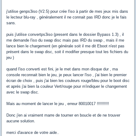
j'utilise genps3iso (V2.5) pour crée l'iso à partir de mes jeux mis dans
le lecteur blu-ray , généralement il ne connait pas IRD donc je le fais
sans.
puis j'utilise convertps3iso (present dans le dossier Bypass 1.3) , il
me demande l'iso du swap disc mais pas IRD du swap , mais il me
lance bien le chargement (en générale soit il me dit Eboot n'est pas
présent dans le swap disc, soit il modifier presque tout les fichiers du
jeu )
quand l'iso converti est fini, je le met dans mon disque dur , ma
console reconnait bien le jeu, je peux lancer l'iso , j'ai bien le premier
écran de choix , puis j'ai bien les couleurs rouge/bleu pour le boot disc
et aprés j'ai bien la couleur Vert/rouge pour m'indiquer le changement
avec le swap disc.
Mais au moment de lancer le jeu , erreur 80010017 !!!!!!!!!!
Donc j'en ai vraiment marre de tourner en boucle et de ne trouver
aucune solution.
merci d'avance de votre aide..