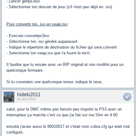
- Lancer genps3iso
- Sélectionner ton dossier de jeux (s'il n'est pas déjà en .iso)
Pour convertir tes .iso en swap.iso
:
- Execute convertps3iso
- Sélectionne ton .iso généré auparavant
- Indique le répertoire de destination du fichier qui sera converti
- Selectionne ton swap.iso que t'a fourni le tech.
Il faudrai que tu essaie avec un RIP original et non modifié pour un
quelconque firmware.
Si tu constates une quelconque erreur, indique le nous.
hideki2011
01 avril 2015
salut, pour le DMC même pas besoin peu importe la PS3 avec un
interrupteur ça marche c'est ce que j'ai fait sur ma Slim en 4.60
ensutie j'avais aussi le 80010017 et c'etait mon cobra.cfg qui etait mal
configuré,