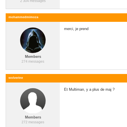
2 304 messages
mohammedmimoza
merci, je prend
Members
274 messages
wolverine
Et Multiman, y a plus de maj ?
Members
272 messages