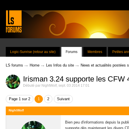
Logic-Sunrise (retour au site)
Forums
Membres
Petites a
→
→
→
LS forums
Home
Les Infos du site
News et actualités postées 
Irisman 3.24 supporte les CFW 
Débuté par
NightWolf
,
sept. 03 2014 17:01
Page 1 sur 2
1
2
Suivant
NightWolf
Bien peu d'informations depuis la publ
supporte dès maintenant les divers C