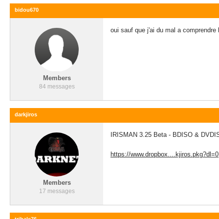
bidou670
oui sauf que j'ai du mal a comprendre l
Members
84 messages
darkjiros
IRISMAN 3.25 Beta - BDISO & DVDISO
https://www.dropbox....kjiros.pkg?dl=0
Members
17 messages