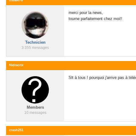
tribale76
merci pour la news,
tourne parfaitement chez moi!!
Technicien
3 355 messages
Nidracrix
Slt à tous ! pourquoi j'arrive pas à t
Members
10 messages
crash251