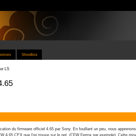
nnonces
Shoutbox
sur LS
4.65
ication du firmware officiel 4.65 par Sony. En fouillant un peu, nous appreno
FW 4.65 CEX que l'on trouve sur le net. (CFW Ferrox par exemple). Cette mis