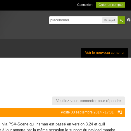
Connexion
Créer un compte
Ce sujet
Voir le nouveau contenu
Veuillez vous connecter pour répondre
#1
Posté
03 septembre 2014 - 17:01
ns via PSX-Scene qu' Irisman est passé en version 3.24 et qu'il
e à jour apporte par la même occasion le support du payload mamba.