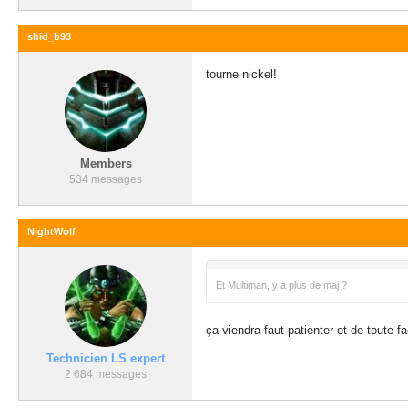
shid_b93
tourne nickel!
Members
534 messages
NightWolf
Et Multiman, y a plus de maj ?
ça viendra faut patienter et de toute f
Technicien LS expert
2 684 messages