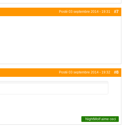
#7
Posté
03 septembre 2014 - 19:31
#8
Posté
03 septembre 2014 - 19:32
NightWolf
aime ceci