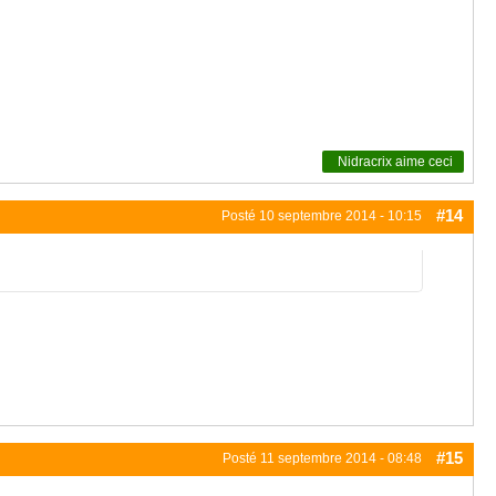
Nidracrix
aime ceci
#14
Posté
10 septembre 2014 - 10:15
#15
Posté
11 septembre 2014 - 08:48