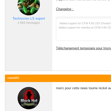
Changelog :
Technicien LS expert
2 684 messages
Added support for CFW 4.65 CEX (Ported 
Added support for mamba on CFW 4.65 CEX
Téléchargement temporaire pour Irism
crash251
merci pour cette news tourne nickel 