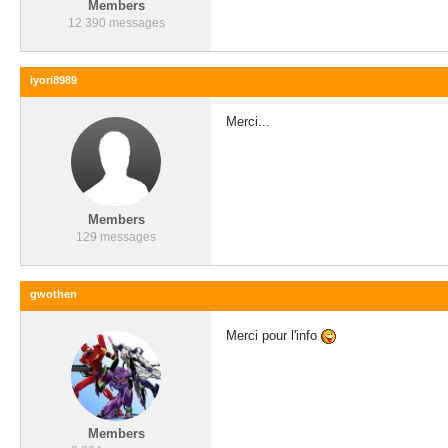
Members
12 390 messages
iyori8989
Merci...
Members
129 messages
gwothen
Merci pour l'info
Members