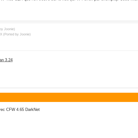
by Joonie)
 (Ported by Joonie)
an 3.24
avec CFW 4.65 DarkNet