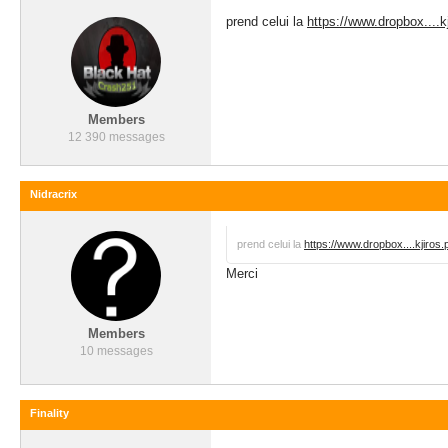
prend celui la
https://www.dropbox....k
Members
12 390 messages
Nidracrix
prend celui la
https://www.dropbox....kjiros
Merci
Members
10 messages
Finality