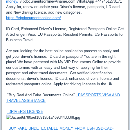
money/
vipdocumentsonline@iname.com WhatsApp +447451278171
Apply for, renew or update your Driver's license, passports, I,D card
and New driving licence, add new categories,
https://vipdocumentsonline.com/
ID Card, Enhanced Driver’s License, Registered Passports Online Get
A Schengen Visa, EU Passports, Resident Permits, US Passports for
Business Travel,
Are you looking for the best online application process to apply and
get your driver’s license, ID card or passport? You are in the right
place! We have partnered with My VIP Documents Online to provide
our customers with an easy and fast way of applying for their
passport and other travel documents. Get verified identification
documents, driver’s license, ID card, enhanced driver’s license and
registered passports online. Apply for driving licenses in the UK.
"Buy Real And Fake Documents Online”
PASSPORTS,VISA AND
TRAVEL ASSISTANCE
DRIVER'S LICENSE
BUY FAKE UNDETECTABLE MONEY FROM US!-(USD-CAD-