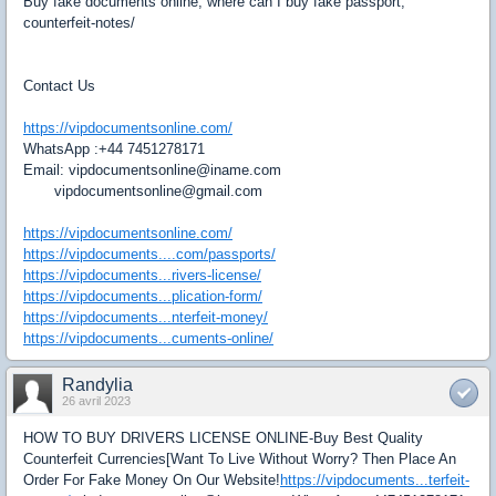
Buy fake documents online, where can I buy fake passport,
counterfeit-notes/
Contact Us
https://vipdocumentsonline.com/
WhatsApp :+44 7451278171
Email: vipdocumentsonline@iname.com
vipdocumentsonline@gmail.com
https://vipdocumentsonline.com/
https://vipdocuments....com/passports/
https://vipdocuments...rivers-license/
https://vipdocuments...plication-form/
https://vipdocuments...nterfeit-money/
https://vipdocuments...cuments-online/
Randylia
26 avril 2023
HOW TO BUY DRIVERS LICENSE ONLINE-Buy Best Quality
Counterfeit Currencies[Want To Live Without Worry? Then Place An
Order For Fake Money On Our Website!
https://vipdocuments...terfeit-