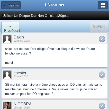
LS forums
← Disque dur
Utiliser Un Disque Dur Non Officiel 120go...
«
Suivant
Précédent
»
Dakin
22 mars 2010
salut, est ce que c'est obligé d'avoir un disque dur wd ou d'autre
fonctionne aussi ?
merci
chester
31 mai 2010
Slt moi j'aimerai faire la même chose avec un DD original mais sa ne
marche pas avec ce firmware la. Vous savez pas ou je pourrai en
trouver un pour les DD originaux ?
NICOBRA
09 sept. 2010