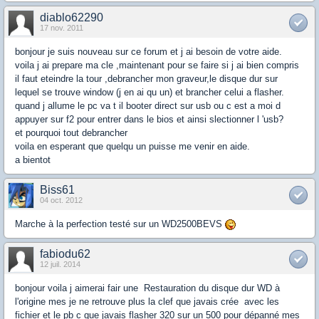
diablo62290
17 nov. 2011
bonjour je suis nouveau sur ce forum et j ai besoin de votre aide.
voila j ai prepare ma cle ,maintenant pour se faire si j ai bien compris
il faut eteindre la tour ,debrancher mon graveur,le disque dur sur
lequel se trouve window (j en ai qu un) et brancher celui a flasher.
quand j allume le pc va t il booter direct sur usb ou c est a moi d
appuyer sur f2 pour entrer dans le bios et ainsi slectionner l 'usb?
et pourquoi tout debrancher
voila en esperant que quelqu un puisse me venir en aide.
a bientot
Biss61
04 oct. 2012
Marche à la perfection testé sur un WD2500BEVS
fabiodu62
12 juil. 2014
bonjour voila j aimerai fair une Restauration du disque dur WD à
l'origine mes je ne retrouve plus la clef que javais crée avec les
fichier et le pb c que javais flasher 320 sur un 500 pour dépanné mes