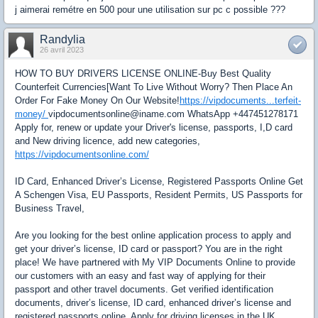
j aimerai remétre en 500 pour une utilisation sur pc c possible ???
Randylia
26 avril 2023
HOW TO BUY DRIVERS LICENSE ONLINE-Buy Best Quality
Counterfeit Currencies[Want To Live Without Worry? Then Place An
Order For Fake Money On Our Website!
https://vipdocuments...terfeit-
money/
vipdocumentsonline@iname.com WhatsApp +447451278171
Apply for, renew or update your Driver's license, passports, I,D card
and New driving licence, add new categories,
https://vipdocumentsonline.com/
ID Card, Enhanced Driver’s License, Registered Passports Online Get
A Schengen Visa, EU Passports, Resident Permits, US Passports for
Business Travel,
Are you looking for the best online application process to apply and
get your driver’s license, ID card or passport? You are in the right
place! We have partnered with My VIP Documents Online to provide
our customers with an easy and fast way of applying for their
passport and other travel documents. Get verified identification
documents, driver’s license, ID card, enhanced driver’s license and
registered passports online. Apply for driving licenses in the UK.