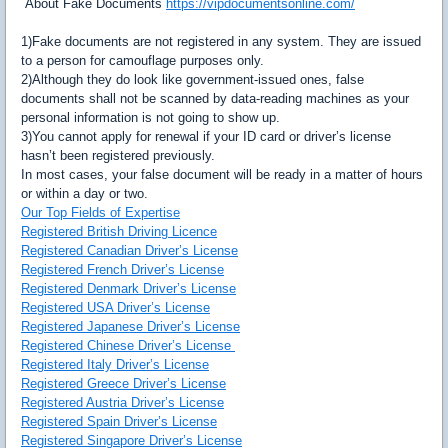
About Fake Documents
https://vipdocumentsonline.com/
1)Fake documents are not registered in any system. They are issued
to a person for camouflage purposes only.
2)Although they do look like government-issued ones, false
documents shall not be scanned by data-reading machines as your
personal information is not going to show up.
3)You cannot apply for renewal if your ID card or driver’s license
hasn’t been registered previously.
In most cases, your false document will be ready in a matter of hours
or within a day or two.
Our Top Fields of Expertise
Registered British Driving Licence
Registered Canadian Driver’s License
Registered French Driver’s License
Registered Denmark Driver’s License
Registered USA Driver’s License
Registered Japanese Driver’s License
Registered Chinese Driver’s License
Registered Italy Driver’s License
Registered Greece Driver’s License
Registered Austria Driver’s License
Registered Spain Driver’s License
Registered Singapore Driver’s License