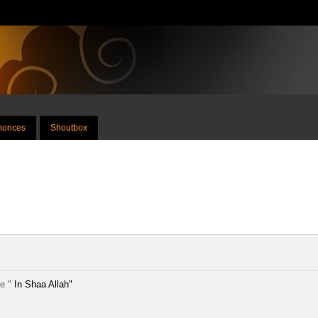
nnonces
Shoutbox
ze "
In Shaa Allah"