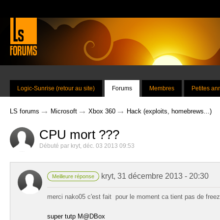
Logic-Sunrise (retour au site)
Forums
Membres
Petites a
→
→
→
LS forums
Microsoft
Xbox 360
Hack (exploits, homebrews...)
CPU mort ???
Débuté par
kryt
,
déc. 03 2013 09:53
kryt
,
31 décembre 2013 - 20:30
Meilleure réponse
merci nako05 c'est fait pour le moment ca tient pas de free
super tutp M@DBox