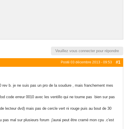
Veuillez vous connecter pour répondre
#1
Posté
03 décembre 2013 - 09:53
 rev b. je ne suis pas un pro de la soudure , mais franchement mes
od code erreur 0010 avec les ventillo qui ne tourne pas bien sur pas
s de lecteur dvd) mais pas de cercle vert ni rouge puis au bout de 30
ai lu pas mal sur plusieurs forum j'aurai peut être cramé mon cpu .c'est