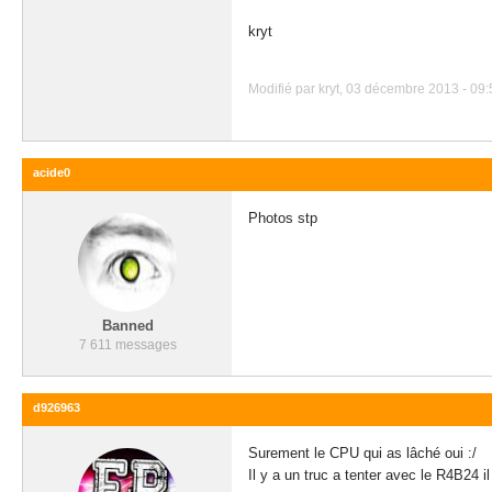
kryt
Modifié par kryt, 03 décembre 2013 - 09:
acide0
Photos stp
Banned
7 611 messages
d926963
Surement le CPU qui as lâché oui :/
Il y a un truc a tenter avec le R4B24 i