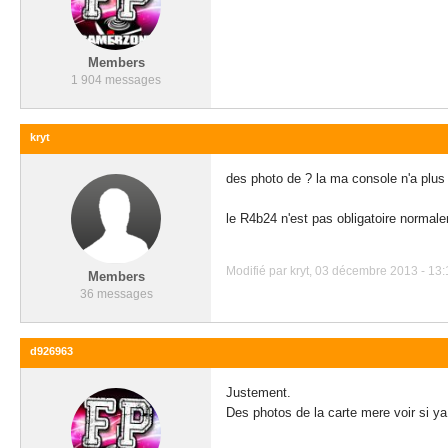
Members
1 904 messages
kryt
des photo de ? la ma console n'a plus
le R4b24 n'est pas obligatoire normalem
Modifié par kryt, 03 décembre 2013 - 13:
Members
36 messages
d926963
Justement.
Des photos de la carte mere voir si y