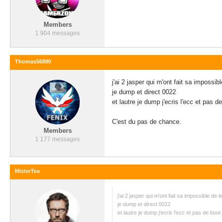
Members
1 904 messages
Thomas56890
j'ai 2 jasper qui m'ont fait sa impossible
je dump et direct 0022
et lautre je dump j'ecris l'ecc et pas d
C'est du pas de chance.
Members
1 177 messages
MisterTea
j'ai 2 jasper qui m'ont fait sa impossible de le
je dump et direct 0022
et lautre je dump j'ecris l'ecc et pas de boot