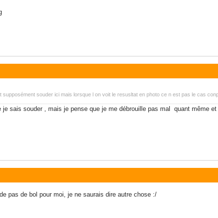
g
upposément souder ici mais lorsque l on voit le resusltat en photo ce n est pas le cas conp
que je sais souder , mais je pense que je me débrouille pas mal quant même et c
 de pas de bol pour moi, je ne saurais dire autre chose :/