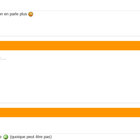
on en parle plus
....
te
(quoique peut être pas)