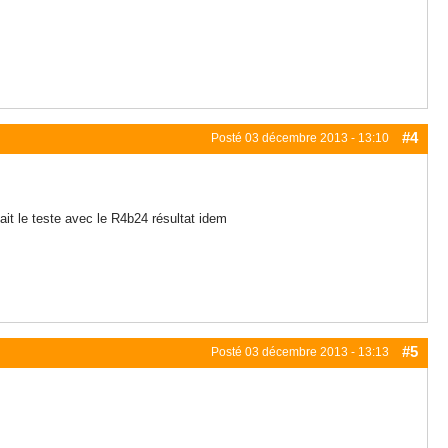
#4
Posté
03 décembre 2013 - 13:10
fait le teste avec le R4b24 résultat idem
#5
Posté
03 décembre 2013 - 13:13