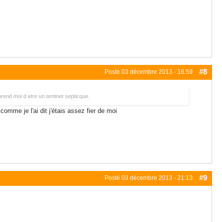
#8
Posté
03 décembre 2013 - 16:59
rend moi d etre un tentinet septicque.
omme je l'ai dit j'étais assez fier de moi
#9
Posté
03 décembre 2013 - 21:13