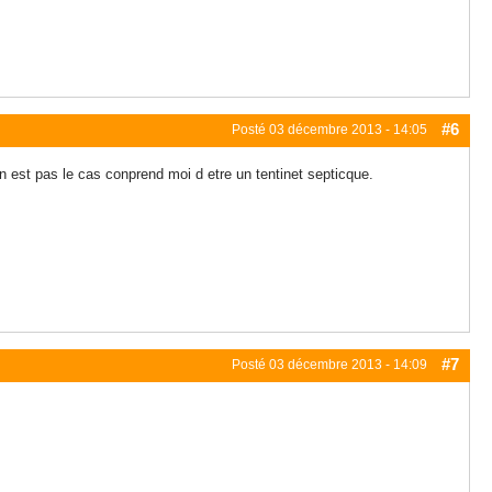
#6
Posté
03 décembre 2013 - 14:05
 est pas le cas conprend moi d etre un tentinet septicque.
#7
Posté
03 décembre 2013 - 14:09