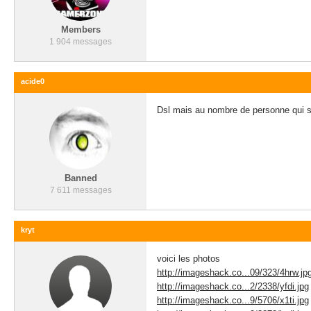
Members
1 904 messages
acide0
Dsl mais au nombre de personne qui sa
Banned
7 611 messages
kryt
voici les photos
http://imageshack.co...09/323/4hrw.jp
http://imageshack.co...2/2338/yfdi.jpg
http://imageshack.co...9/5706/x1ti.jpg