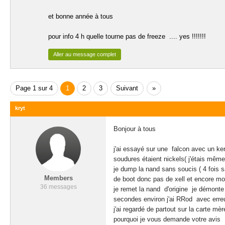
et bonne année à tous
pour info 4 h quelle tourne pas de freeze .... yes !!!!!!!
Aller au message complet
Page 1 sur 4
1
2
3
Suivant
»
kryt
Bonjour à tous
j'ai essayé sur une falcon avec un k
soudures étaient nickels( j'étais même f
je dump la nand sans soucis ( 4 fois 
Members
de boot donc pas de xell et encore mo
36 messages
je remet la nand d'origine je démonte t
secondes environ j'ai RRod avec erreur 
j'ai regardé de partout sur la carte mè
pourquoi je vous demande votre avis