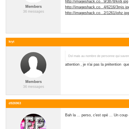
http://imageshack.co...9/3878/krdj.jpg
Members
http://imageshack.co...4/6216/3mjs.jp
36 messages
http://imageshack.co...2/1261/iohz.jpg
kryt
Dsl mais au nombre de personne qui savent s
attention , je n'ai pas la prétention 
Members
36 messages
d926963
Bah la ... perso, c'est opé ... Un coup