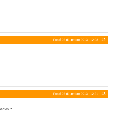
#2
Posté
03 décembre 2013 - 12:08
#3
Posté
03 décembre 2013 - 12:21
arties :/