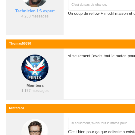
C'est du pas de chance.
Technicien LS expert
Un coup de reflow + modif maison et 
4 233 messages
Thomas56890
si seulement j'avais tout le matos pour.
Members
1 177 messages
MisterTea
si seulement j'avais tout le matos pour.....
C'est bien pour ça que colissimo exis