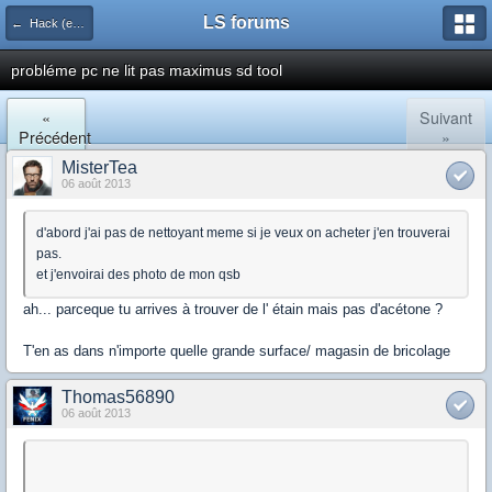
LS forums
← Hack (exploits, homebrews...)
probléme pc ne lit pas maximus sd tool
«
Suivant
Précédent
»
MisterTea
06 août 2013
d'abord j'ai pas de nettoyant meme si je veux on acheter j'en trouverai
pas.
et j'envoirai des photo de mon qsb
ah... parceque tu arrives à trouver de l' étain mais pas d'acétone ?
T'en as dans n'importe quelle grande surface/ magasin de bricolage
Thomas56890
06 août 2013