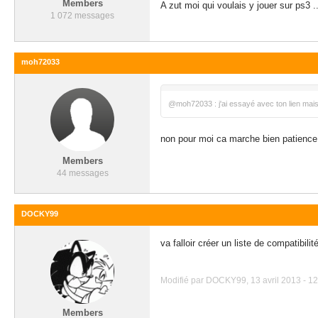
Members
A zut moi qui voulais y jouer sur ps3 ..
1 072 messages
moh72033
@moh72033 : j'ai essayé avec ton lien mais
non pour moi ca marche bien patience 
Members
44 messages
DOCKY99
va falloir créer un liste de compatibil
Modifié par DOCKY99, 13 avril 2013 - 12
Members