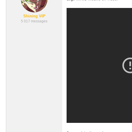
Shining VIP
5 017 messages