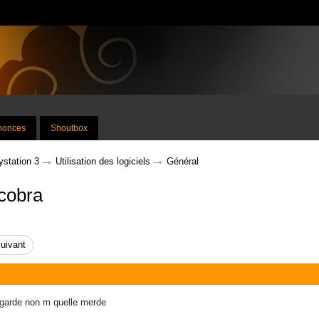
nnonces
Shoutbox
→
→
ystation 3
Utilisation des logiciels
Général
cobra
uivant
vgarde non m quelle merde