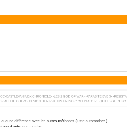
C-CASTLEVANIA DX CHRONICLE- -LES 2 GOD OF WAR- -PARASITE EVE 3- -RESISTANC
K AHHHH OUI PAS BESION DUN PSK JUS UN ISO C OBLIGATOIRE QUILL SOI EN ISO
t aucune différence avec les autres méthodes (juste automatiser )
 que d autre que tu cites...