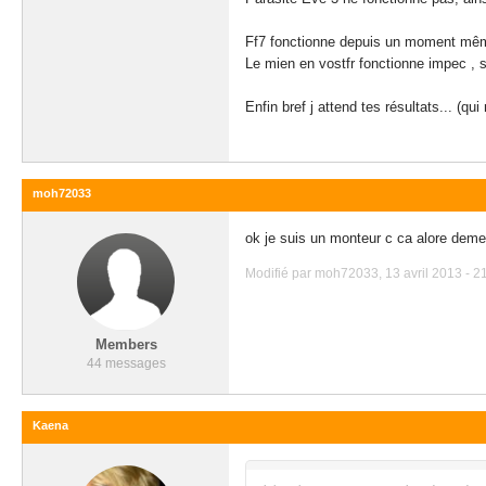
Ff7 fonctionne depuis un moment même
Le mien en vostfr fonctionne impec , s
Enfin bref j attend tes résultats... (qu
moh72033
ok je suis un monteur c ca alore deme
Modifié par moh72033, 13 avril 2013 - 21
Members
44 messages
Kaena