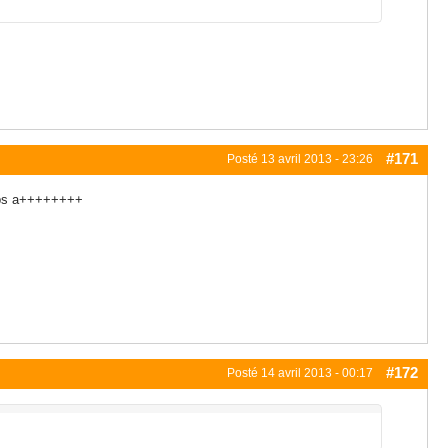
#171
Posté
13 avril 2013 - 23:26
 ops a++++++++
#172
Posté
14 avril 2013 - 00:17