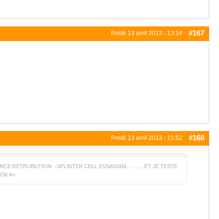
#167
Posté
13 avril 2013 - 13:14
#168
Posté
13 avril 2013 - 15:52
E RETRUBUTION- -SPLINTER CELL ESSANSIAL- .........ET JE TESTE
 OK A+