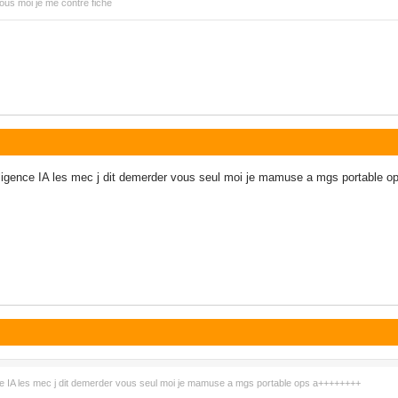
ous moi je me contre fiche
igence IA les mec j dit demerder vous seul moi je mamuse a mgs portable
 IA les mec j dit demerder vous seul moi je mamuse a mgs portable ops a++++++++