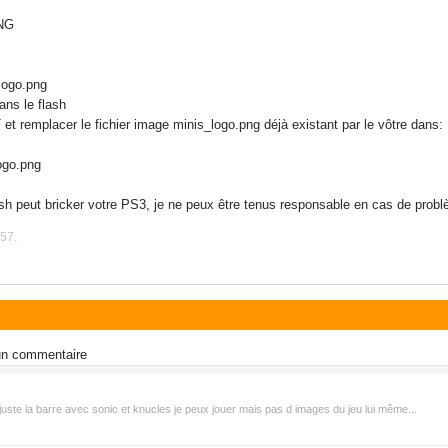
PNG
logo.png
ans le flash
remplacer le fichier image minis_logo.png déjà existant par le vôtre dans:
ogo.png
 peut bricker votre PS3, je ne peux être tenus responsable en cas de problè
:57.
 un commentaire
 juste la barre avec sonic et knucles je peux jouer mais pas d images du jeu lui même...