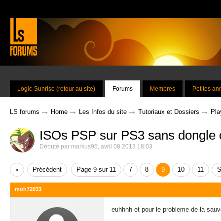
Logic-Sunrise (retour au site)
Forums
Membres
Petites a
→
→
→
→
LS forums
Home
Les Infos du site
Tutoriaux et Dossiers
Pla
ISOs PSP sur PS3 sans dongle 
Débuté par
markus95
,
avril 08 2013 18:03
«
Précédent
Page 9 sur 11
7
8
9
10
11
S
moh72033
euhhhh et pour le probleme de la sau