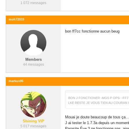
1 072 messages
moh72033
bon ff7cc fonctionne aucun beug
Members
44 messages
markus95
BON J FONCTIONER -MGS P OPS- -FF7 C
LKE RESTE JE VOUS TIEN AU COURAN O
Mouai je doute beaucoup de tous ça...
Shining VIP
J ai tester le 1.7.3a depuis un momen
5 017 messages
Parasite Ève 3 ne fonctionne pas, ainsi