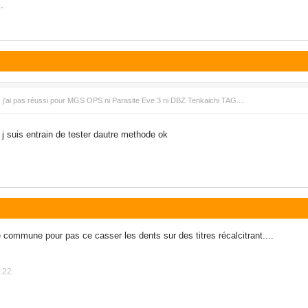
.
 j'ai pas réussi pour MGS OPS ni Parasite Eve 3 ni DBZ Tenkaichi TAG....
j suis entrain de tester dautre methode ok
ité commune pour pas ce casser les dents sur des titres récalcitrant....
:22.