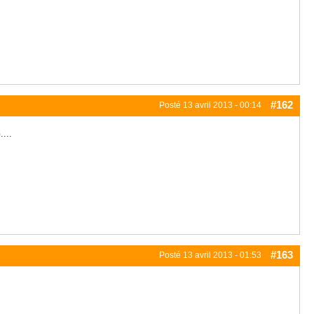
#162
Posté
13 avril 2013 - 00:14
...
#163
Posté
13 avril 2013 - 01:53