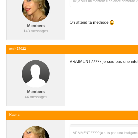
ok je suis un monteur c ca alore demerde v
On attend ta methode
Members
143 messages
moh72033
VRAIMENT????? je suis pas une intel
Members
44 messages
Kaena
VRAIMENT????? je suis pas une inteligence