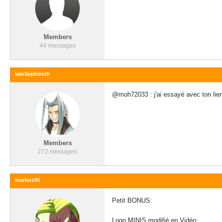
Members
44 messages
IamSephiroth
@moh72033 : j'ai essayé avec ton lie
Members
272 messages
markus95
Petit BONUS:
Logo MINIS modifié en Vidéo: