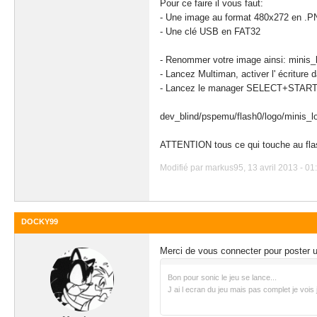
Pour ce faire il vous faut:
- Une image au format 480x272 en .
- Une clé USB en FAT32
- Renommer votre image ainsi: minis_
- Lancez Multiman, activer l' écriture d
- Lancez le manager SELECT+START et 
dev_blind/pspemu/flash0/logo/minis_l
ATTENTION tous ce qui touche au flash
Modifié par markus95, 13 avril 2013 - 01
DOCKY99
Merci de vous connecter pour poster
Bon pour sonic le jeu se lance...
J ai l ecran du jeu mais pas complet je vois