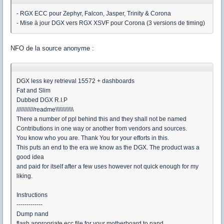
- RGX ECC pour Zephyr, Falcon, Jasper, Trinity & Corona
- Mise à jour DGX vers RGX XSVF pour Corona (3 versions de timing)
NFO de la source anonyme :
DGX less key retrieval 15572 + dashboards
Fat and Slim
Dubbed DGX R.I.P
////////////readme\\\\\\\\\\\\
There a number of ppl behind this and they shall not be named
Contributions in one way or another from vendors and sources.
You know who you are. Thank You for your efforts in this.
This puts an end to the era we know as the DGX. The product was a
good idea
and paid for itself after a few uses however not quick enough for my
liking.
Instructions
-------------
Dump nand
flash appropriate ecc file for your motherboard to nand