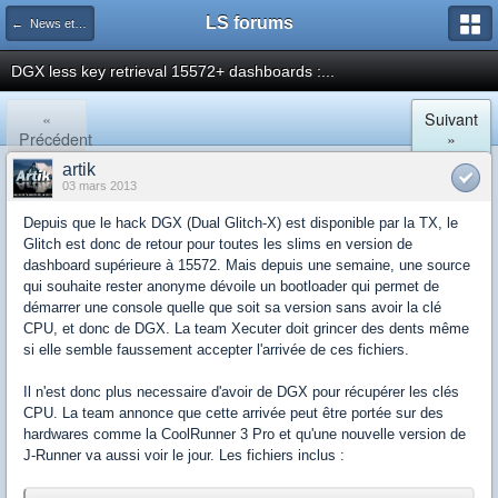
LS forums
← News et actualités postées sur LS
DGX less key retrieval 15572+ dashboards :...
«
Suivant
Précédent
»
artik
03 mars 2013
Depuis que le hack DGX (Dual Glitch-X) est disponible par la TX, le
Glitch est donc de retour pour toutes les slims en version de
dashboard supérieure à 15572. Mais depuis une semaine, une source
qui souhaite rester anonyme dévoile un bootloader qui permet de
démarrer une console quelle que soit sa version sans avoir la clé
CPU, et donc de DGX. La team Xecuter doit grincer des dents même
si elle semble faussement accepter l'arrivée de ces fichiers.
Il n'est donc plus necessaire d'avoir de DGX pour récupérer les clés
CPU. La team annonce que cette arrivée peut être portée sur des
hardwares comme la CoolRunner 3 Pro et qu'une nouvelle version de
J-Runner va aussi voir le jour. Les fichiers inclus :