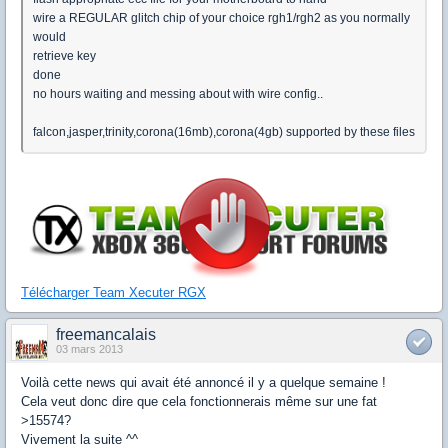
wire a REGULAR glitch chip of your choice rgh1/rgh2 as you normally
would
retrieve key
done
no hours waiting and messing about with wire config..
falcon,jasper,trinity,corona(16mb),corona(4gb) supported by these files
Télécharger Team Xecuter RGX
freemancalais
03 mars 2013
Voilà cette news qui avait été annoncé il y a quelque semaine !
Cela veut donc dire que cela fonctionnerais même sur une fat
>15574?
Vivement la suite ^^