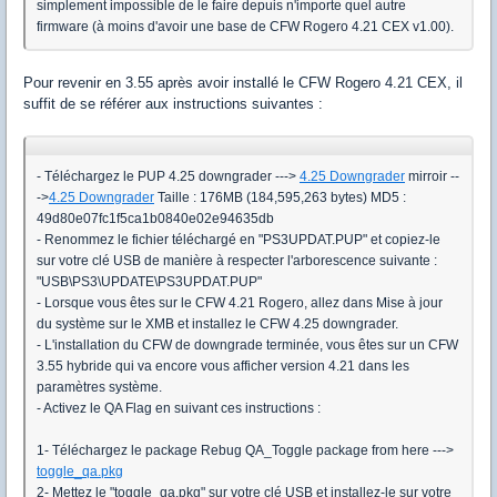
simplement impossible de le faire depuis n'importe quel autre
firmware (à moins d'avoir une base de CFW Rogero 4.21 CEX v1.00).
Pour revenir en 3.55 après avoir installé le CFW Rogero 4.21 CEX, il
suffit de se référer aux instructions suivantes :
- Téléchargez le PUP 4.25 downgrader --->
4.25 Downgrader
mirroir --
->
4.25 Downgrader
Taille : 176MB (184,595,263 bytes) MD5 :
49d80e07fc1f5ca1b0840e02e94635db
- Renommez le fichier téléchargé en "PS3UPDAT.PUP" et copiez-le
sur votre clé USB de manière à respecter l'arborescence suivante :
"USB\PS3\UPDATE\PS3UPDAT.PUP"
- Lorsque vous êtes sur le CFW 4.21 Rogero, allez dans Mise à jour
du système sur le XMB et installez le CFW 4.25 downgrader.
- L'installation du CFW de downgrade terminée, vous êtes sur un CFW
3.55 hybride qui va encore vous afficher version 4.21 dans les
paramètres système.
- Activez le QA Flag en suivant ces instructions :
1- Téléchargez le package Rebug QA_Toggle package from here --->
toggle_qa.pkg
2- Mettez le "toggle_qa.pkg" sur votre clé USB et installez-le sur votre