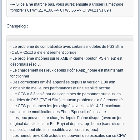
---- Si cela ne marche pas, vous aurez ensuite à utiliser la méthode
"propre" ( CFW4.21 v1.00 --> CFW3.55 --> CFW4.21 v1.09 )
Changelog :
- Le problème de compatibilité avec certains modèles de PS3 Slim
(CECH-25xx) a été entièrement corrigé.
- Le problème d'icônes sur le XMB in-game (bouton PS en jeu) est
désormais résolu.
- Le chargement des jeux depuis l'icône App_home est maintenant
fonctionnel
- Des corrections ont été apportées depuis la version 1.00 afin
d'obtenir de meilleures perfomances et une stabilité accrue.
- Le CFW a été testé par des centaines de personnes sur tous les
modèles de PS3 (FAT et Slim) et aucun problème n'a été rencontré.
- Le CFW peut lancer les jeux signés avec les clés 4.21 maximum
sans qu'une modification des Eboot/Sprx soit nécessaire.
- Les jeux peuvent être chargés depuis l'icône disque (avec un jeu
original dans le lecteur Blu-Ray) et depuis app_home (sans disque
mais cela peut être incompatible avec certains jeux).
- Les homebrews 3.55 actuels ne peuvent être exécutés sur ce CFW,