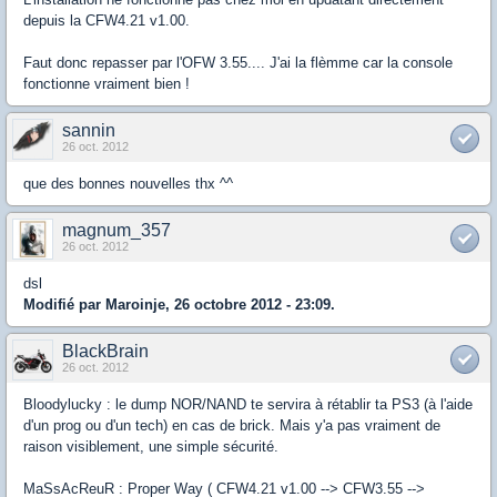
depuis la CFW4.21 v1.00.
Faut donc repasser par l'OFW 3.55.... J'ai la flèmme car la console
fonctionne vraiment bien !
sannin
26 oct. 2012
que des bonnes nouvelles thx ^^
magnum_357
26 oct. 2012
dsl
Modifié par Maroinje, 26 octobre 2012 - 23:09.
BlackBrain
26 oct. 2012
Bloodylucky : le dump NOR/NAND te servira à rétablir ta PS3 (à l'aide
d'un prog ou d'un tech) en cas de brick. Mais y'a pas vraiment de
raison visiblement, une simple sécurité.
MaSsAcReuR : Proper Way ( CFW4.21 v1.00 --> CFW3.55 -->