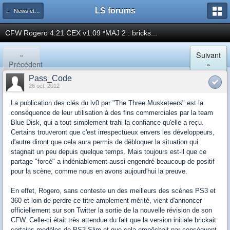
LS forums
← News et actualités postées sur LS
CFW Rogero 4.21 CEX v1.09 *MAJ 2 : bricks...
«
Suivant
Précédent
»
Pass_Code
26 oct. 2012
La publication des clés du lv0 par "The Three Musketeers" est la
conséquence de leur utilisation à des fins commerciales par la team
Blue Disk, qui a tout simplement trahi la confiance qu'elle a reçu.
Certains trouveront que c'est irrespectueux envers les développeurs,
d'autre diront que cela aura permis de débloquer la situation qui
stagnait un peu depuis quelque temps. Mais toujours est-il que ce
partage "forcé" a indéniablement aussi engendré beaucoup de positif
pour la scène, comme nous en avons aujourd'hui la preuve.
En effet, Rogero, sans conteste un des meilleurs des scènes PS3 et
360 et loin de perdre ce titre amplement mérité, vient d'annoncer
officiellement sur son Twitter la sortie de la nouvelle révision de son
CFW. Celle-ci était très attendue du fait que la version initiale brickait
certains modèles de PS3 Slim et que cela empêchait par conséquent