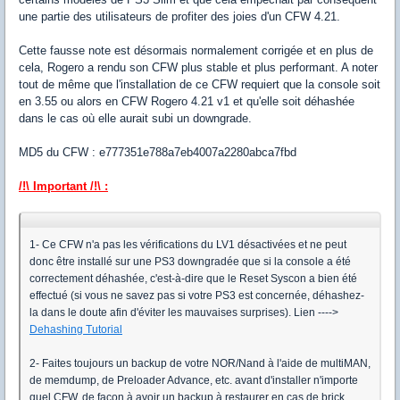
une partie des utilisateurs de profiter des joies d'un CFW 4.21.
Cette fausse note est désormais normalement corrigée et en plus de
cela, Rogero a rendu son CFW plus stable et plus performant. A noter
tout de même que l'installation de ce CFW requiert que la console soit
en 3.55 ou alors en CFW Rogero 4.21 v1 et qu'elle soit déhashée
dans le cas où elle aurait subi un downgrade.
MD5 du CFW : e777351e788a7eb4007a2280abca7fbd
/!\ Impor
tant /!\
:
1- Ce CFW n'a pas les vérifications du LV1 désactivées et ne peut
donc être installé sur une PS3 downgradée que si la console a été
correctement déhashée, c'est-à-dire que le Reset Syscon a bien été
effectué (si vous ne savez pas si votre PS3 est concernée, déhashez-
la dans le doute afin d'éviter les mauvaises surprises). Lien ---->
Dehashing Tutorial
2- Faites toujours un backup de votre NOR/Nand à l'aide de multiMAN,
de memdump, de Preloader Advance, etc. avant d'installer n'importe
quel CFW, de façon à avoir un backup à restaurer en cas de brick.