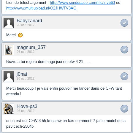
Lien de téléchargement :
http://www.sendspace.com/file/zlv563
ou
http://www.multiupload.nl/O2JHWTV3AG
Babycanard
26 oct. 2012
Merci.
magnum_357
26 oct. 2012
Bravo a toi rogero dommage jsui en ofw 4.21.......
j0nat
26 oct. 2012
Merci beaucoup ! je vais enfin pouvoir me lancer dans ce CFW tant
attendu !
i-love-ps3
26 oct. 2012
ci on est sur CFW 3.55 kneamw on fais comment ? j'ai le model de la
ps3 cech-2504b