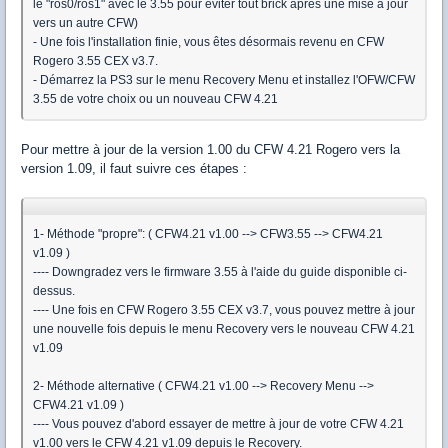
le "ros0/ros1" avec le 3.55 pour éviter tout brick après une mise à jour
vers un autre CFW)
- Une fois l'installation finie, vous êtes désormais revenu en CFW
Rogero 3.55 CEX v3.7.
- Démarrez la PS3 sur le menu Recovery Menu et installez l'OFW/CFW
3.55 de votre choix ou un nouveau CFW 4.21
Pour mettre à jour de la version 1.00 du CFW 4.21 Rogero vers la
version 1.09, il faut suivre ces étapes :
1- Méthode "propre": ( CFW4.21 v1.00 --> CFW3.55 --> CFW4.21
v1.09 )
---- Downgradez vers le firmware 3.55 à l'aide du guide disponible ci-
dessus.
---- Une fois en CFW Rogero 3.55 CEX v3.7, vous pouvez mettre à jour
une nouvelle fois depuis le menu Recovery vers le nouveau CFW 4.21
v1.09
2- Méthode alternative ( CFW4.21 v1.00 --> Recovery Menu -->
CFW4.21 v1.09 )
---- Vous pouvez d'abord essayer de mettre à jour de votre CFW 4.21
v1.00 vers le CFW 4.21 v1.09 depuis le Recovery.