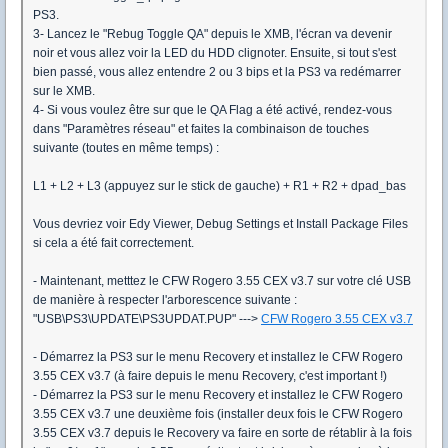
PS3.
3- Lancez le "Rebug Toggle QA" depuis le XMB, l'écran va devenir
noir et vous allez voir la LED du HDD clignoter. Ensuite, si tout s'est
bien passé, vous allez entendre 2 ou 3 bips et la PS3 va redémarrer
sur le XMB.
4- Si vous voulez être sur que le QA Flag a été activé, rendez-vous
dans "Paramètres réseau" et faites la combinaison de touches
suivante (toutes en même temps) :
L1 + L2 + L3 (appuyez sur le stick de gauche) + R1 + R2 + dpad_bas
Vous devriez voir Edy Viewer, Debug Settings et Install Package Files
si cela a été fait correctement.
- Maintenant, metttez le CFW Rogero 3.55 CEX v3.7 sur votre clé USB
de manière à respecter l'arborescence suivante :
"USB\PS3\UPDATE\PS3UPDAT.PUP" --->
CFW Rogero 3.55 CEX v3.7
- Démarrez la PS3 sur le menu Recovery et installez le CFW Rogero
3.55 CEX v3.7 (à faire depuis le menu Recovery, c'est important !)
- Démarrez la PS3 sur le menu Recovery et installez le CFW Rogero
3.55 CEX v3.7 une deuxième fois (installer deux fois le CFW Rogero
3.55 CEX v3.7 depuis le Recovery va faire en sorte de rétablir à la fois