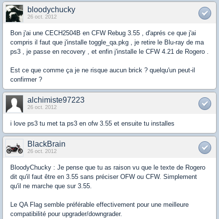
bloodychucky
26 oct. 2012
Bon j'ai une CECH2504B en CFW Rebug 3.55 , d'aprés ce que j'ai
compris il faut que j'installe toggle_qa.pkg , je retire le Blu-ray de ma
ps3 , je passe en recovery , et enfin j'installe le CFW 4.21 de Rogero .
Est ce que comme ça je ne risque aucun brick ? quelqu'un peut-il
confirmer ?
alchimiste97223
26 oct. 2012
i love ps3 tu met ta ps3 en ofw 3.55 et ensuite tu installes
BlackBrain
26 oct. 2012
BloodyChucky : Je pense que tu as raison vu que le texte de Rogero
dit qu'il faut être en 3.55 sans préciser OFW ou CFW. Simplement
qu'il ne marche que sur 3.55.
Le QA Flag semble préférable effectivement pour une meilleure
compatibilité pour upgrader/downgrader.