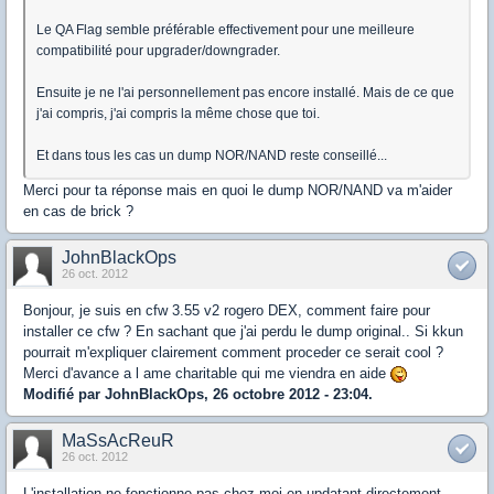
Le QA Flag semble préférable effectivement pour une meilleure
compatibilité pour upgrader/downgrader.
Ensuite je ne l'ai personnellement pas encore installé. Mais de ce que
j'ai compris, j'ai compris la même chose que toi.
Et dans tous les cas un dump NOR/NAND reste conseillé...
Merci pour ta réponse mais en quoi le dump NOR/NAND va m'aider
en cas de brick ?
JohnBlackOps
26 oct. 2012
Bonjour, je suis en cfw 3.55 v2 rogero DEX, comment faire pour
installer ce cfw ? En sachant que j'ai perdu le dump original.. Si kkun
pourrait m'expliquer clairement comment proceder ce serait cool ?
Merci d'avance a l ame charitable qui me viendra en aide
Modifié par JohnBlackOps, 26 octobre 2012 - 23:04.
MaSsAcReuR
26 oct. 2012
L'installation ne fonctionne pas chez moi en updatant directement