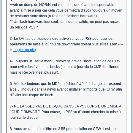
Avoir un dump de NOR/Nand valide est une étape indispensable
avant la mise à jour car cela vous permettra d'avoir toujours un moyen
de restaurer votre flash (à l'aide de flashers hardware).
** Un flash hardware tout seul, sans dump valide, ne peut pas réparer
un brick de PS3**
3- Le QA flag doit toujours être activé sur votre PS3 pour que les
opérations de mise à jour ou de downgrade soient plus sûres. Lien ----
>
toggle_qa.pkg
4- Toujours utiliser le menu Recovery lors de l'installation de ce CFW
pour éviter les éventuels bricks (la mise à jour via le XMB fonctionne
mais le Recovery est plus sûr).
6- Vérifiez toujours que le MD5 du fichier PUP téléchargé correspond
à celui indiqué dans la news avant d'installer n'importe quel CFW, afin
d'éviter tout risque de brick.
7- NE LAISSEZ PAS DE DISQUE DANS LA PS3 LORS D'UNE MISE A
JOUR FIRMWARE. Pour cause, la PS3 va d'abord chercher la mise à
jour sur le disque.
8- Vous avez besoin d'être en 3.55 pour installer ce CFW. Il est tout