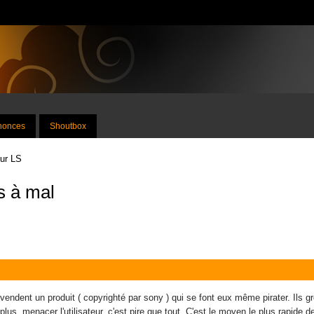
nnonces
Shoutbox
sur LS
s à mal
ui vendent un produit ( copyrighté par sony ) qui se font eux même pirater. Ils
plus, menacer l'utilisateur, c'est pire que tout. C'est le moyen le plus rapid