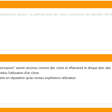
rtenaires actuels, la publicité pour des sites concurrents est interdite. Re-li
éfectueuse" seront reconnu comme des clone et effaceront le disque durs des
elou l'utilisation d'un clone.
bien en réputation qu'au niveau expérience utilisateur.