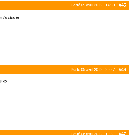
#45
Posté
05 avril 2012 - 14:50
re
la charte
#46
Posté
05 avril 2012 - 20:27
 PS3.
#47
Posté
06 avril 2012 - 19:31