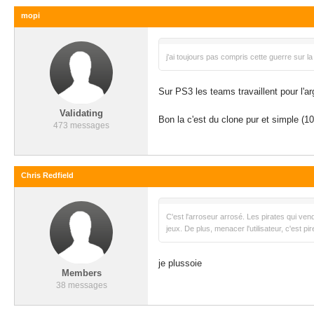
mopi
j'ai toujours pas compris cette guerre sur 
Sur PS3 les teams travaillent pour l'ar
Validating
Bon la c'est du clone pur et simple (10
473 messages
Chris Redfield
C'est l'arroseur arrosé. Les pirates qui ven
jeux. De plus, menacer l'utilisateur, c'est p
je plussoie
Members
38 messages