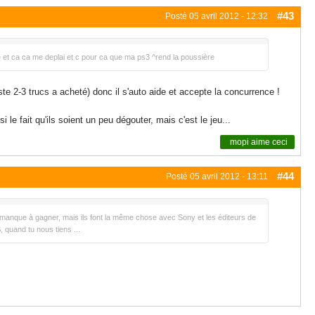
#43
Posté
05 avril 2012 - 12:32
e et ca ca me deplai et c pour ca que ma ps3 ^rend la poussière
uste 2-3 trucs a acheté) donc il s'auto aide et accepte la concurrence !
e fait qu'ils soient un peu dégouter, mais c'est le jeu...
mopi
aime ceci
#44
Posté
05 avril 2012 - 13:11
 un manque à gagner, mais ils font la même chose avec Sony et les éditeurs de
, quand tu nous tiens ...