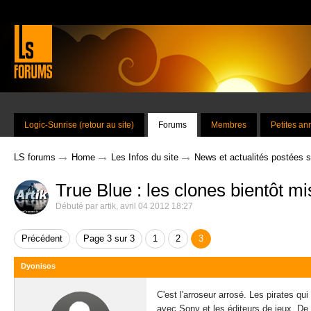
Logic-Sunrise (retour au site)
Forums
Membres
Petites a
→
→
→
LS forums
Home
Les Infos du site
News et actualités postées 
True Blue : les clones bientôt mi
Débuté par
artik
,
avril 04 2012 18:27
Précédent
Page 3 sur 3
1
2
3
Dyonisos
C'est l'arroseur arrosé. Les pirates q
avec Sony et les éditeurs de jeux. De 