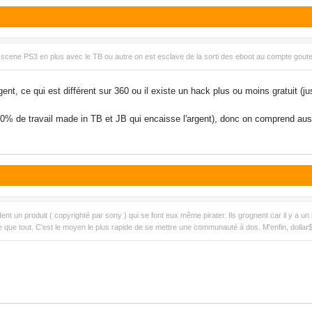
la scene PS3 en plus avec le TB ou autre on est esclave de la sorti des eboot au compte gout
gent, ce qui est différent sur 360 ou il existe un hack plus ou moins gratuit (j
0% de travail made in TB et JB qui encaisse l'argent), donc on comprend aussi l
dent un produit ( copyrighté par sony ) qui se font eux même pirater. Ils grognent car il y a
ire que tout. C'est le moyen le plus rapide de se mettre une communauté à dos. M'enfin, dollar$