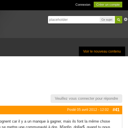
Connexion
Créer un compte
Ce sujet
Voir le nouveau contenu
Veuillez vous connecter pour répondre
#41
Posté
05 avril 2012 - 12:02
 grognent car il y a un manque à gagner, mais ils font la même chose
e de se mettre une communauté à dos. M'enfin, dollar$, quand tu nous