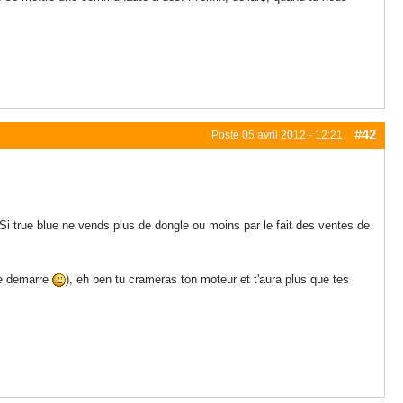
#42
Posté
05 avril 2012 - 12:21
. Si true blue ne vends plus de dongle ou moins par le fait des ventes de
re demarre
), eh ben tu crameras ton moteur et t'aura plus que tes