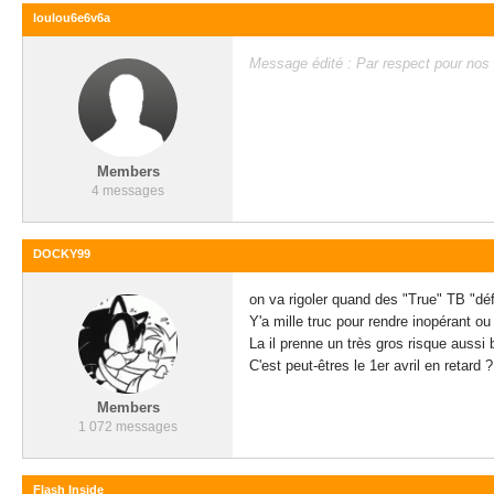
loulou6e6v6a
Message édité : Par respect pour nos pa
Members
4 messages
DOCKY99
on va rigoler quand des "True" TB "d
Y'a mille truc pour rendre inopérant ou r
La il prenne un très gros risque aussi 
C'est peut-êtres le 1er avril en retard ?
Members
1 072 messages
Flash Inside