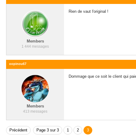
Rien de vaut l'original !
Members
1 444 messages
oopinou67
Dommage que ce soit le client qui pai
Members
413 messages
Précédent
Page 3 sur 3
1
2
3