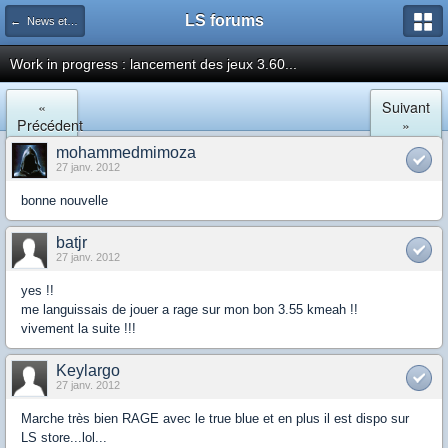
LS forums
← News et actualités postées sur LS
Work in progress : lancement des jeux 3.60...
«
Suivant
Précédent
»
mohammedmimoza
27 janv. 2012
bonne nouvelle
batjr
27 janv. 2012
yes !!
me languissais de jouer a rage sur mon bon 3.55 kmeah !!
vivement la suite !!!
Keylargo
27 janv. 2012
Marche très bien RAGE avec le true blue et en plus il est dispo sur
LS store...lol...