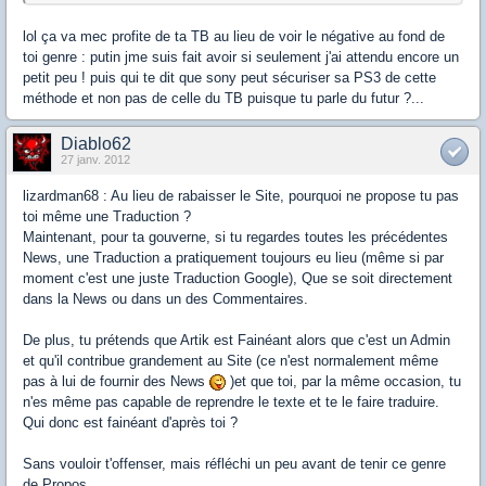
lol ça va mec profite de ta TB au lieu de voir le négative au fond de
toi genre : putin jme suis fait avoir si seulement j'ai attendu encore un
petit peu ! puis qui te dit que sony peut sécuriser sa PS3 de cette
méthode et non pas de celle du TB puisque tu parle du futur ?...
Diablo62
27 janv. 2012
lizardman68 : Au lieu de rabaisser le Site, pourquoi ne propose tu pas
toi même une Traduction ?
Maintenant, pour ta gouverne, si tu regardes toutes les précédentes
News, une Traduction a pratiquement toujours eu lieu (même si par
moment c'est une juste Traduction Google), Que se soit directement
dans la News ou dans un des Commentaires.
De plus, tu prétends que Artik est Fainéant alors que c'est un Admin
et qu'il contribue grandement au Site (ce n'est normalement même
pas à lui de fournir des News
)et que toi, par la même occasion, tu
n'es même pas capable de reprendre le texte et te le faire traduire.
Qui donc est fainéant d'après toi ?
Sans vouloir t'offenser, mais réfléchi un peu avant de tenir ce genre
de Propos.