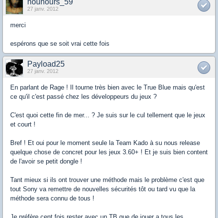
nounours_59
27 janv. 2012
merci
espérons que se soit vrai cette fois
Payload25
27 janv. 2012
En parlant de Rage ! Il tourne très bien avec le True Blue mais qu'est
ce qu'il c'est passé chez les développeurs du jeux ?
C'est quoi cette fin de mer... ? Je suis sur le cul tellement que le jeux
et court !
Bref ! Et oui pour le moment seule la Team Kado à su nous release
quelque chose de concret pour les jeux 3.60+ ! Et je suis bien content
de l'avoir se petit dongle !
Tant mieux si ils ont trouver une méthode mais le problème c'est que
tout Sony va remettre de nouvelles sécurités tôt ou tard vu que la
méthode sera connu de tous !
Je préfère cent fois rester avec un TB que de jouer a tous les