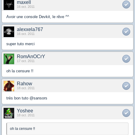
maxell
16 oct. 2011
Avoir une console Devkit, le rêve ^^
alexxela767
16 oct. 2011
super tuto merci
RomAnOCrY
17 oct. 2011
oh la censure !!
Rahow
18 oct. 2011
très bon tuto @sansors
Yoshee
18 oct. 2011
oh la censure !!