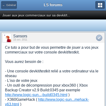
LS forums
← Général
Jouer aux jeux commerciaux sur sa devkit/t...
Sansors
15 oct. 2011
Ce tuto a pour but de vous permettre de jouer a vos jeux
commerciaux sur votre console devkit/testkit.
Vous aurez besoin de :
- Une console devkit/testkit relié a votre ordinateur via le
réseau
- L'iso de votre jeux
- Un outil de décompression pour xbox360 ( Xbox
Backup Creator v2.9 Build:0345 par exemple
http://www.logic-sun...-build0345.html
)
- X360GameHack (
http://www.logic-sun...mehack-
v63.html
)