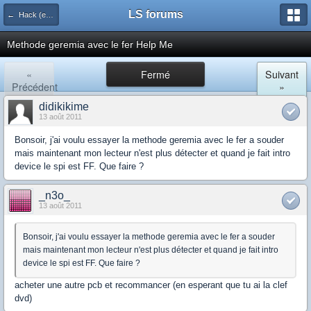
LS forums
← Hack (exploits, homebrews...)
Methode geremia avec le fer Help Me
«
Fermé
Suivant
Précédent
»
didikikime
13 août 2011
Bonsoir, j'ai voulu essayer la methode geremia avec le fer a souder
mais maintenant mon lecteur n'est plus détecter et quand je fait intro
device le spi est FF. Que faire ?
_n3o_
13 août 2011
Bonsoir, j'ai voulu essayer la methode geremia avec le fer a souder
mais maintenant mon lecteur n'est plus détecter et quand je fait intro
device le spi est FF. Que faire ?
acheter une autre pcb et recommancer (en esperant que tu ai la clef
dvd)