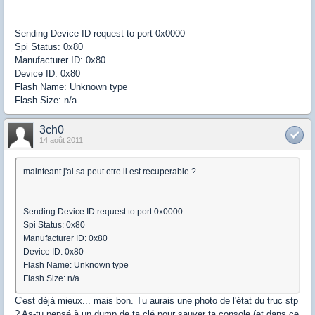
Sending Device ID request to port 0x0000
Spi Status: 0x80
Manufacturer ID: 0x80
Device ID: 0x80
Flash Name: Unknown type
Flash Size: n/a
3ch0
14 août 2011
mainteant j'ai sa peut etre il est recuperable ?
Sending Device ID request to port 0x0000
Spi Status: 0x80
Manufacturer ID: 0x80
Device ID: 0x80
Flash Name: Unknown type
Flash Size: n/a
C'est déjà mieux... mais bon. Tu aurais une photo de l'état du truc stp
? As-tu pensé à un dump de ta clé pour sauver ta console (et dans ce