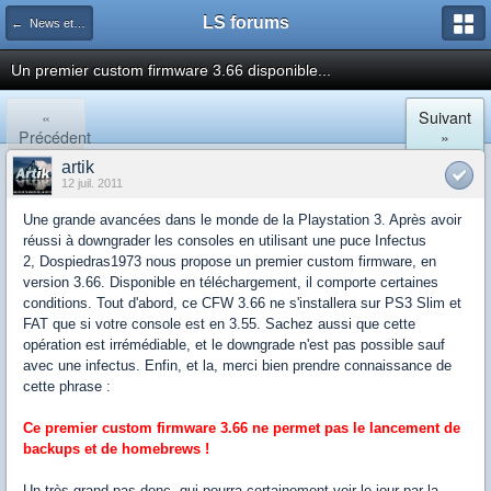
LS forums
← News et actualités postées sur LS
Un premier custom firmware 3.66 disponible...
«
Suivant
Précédent
»
artik
12 juil. 2011
Une grande avancées dans le monde de la Playstation 3. Après avoir
réussi à downgrader les consoles en utilisant une puce Infectus
2, Dospiedras1973 nous propose un premier custom firmware, en
version 3.66. Disponible en téléchargement, il comporte certaines
conditions. Tout d'abord, ce CFW 3.66 ne s'installera sur PS3 Slim et
FAT que si votre console est en 3.55. Sachez aussi que cette
opération est irrémédiable, et le downgrade n'est pas possible sauf
avec une infectus. Enfin, et la, merci bien prendre connaissance de
cette phrase :
Ce premier custom firmware 3.66 ne permet pas le lancement de
backups et de homebrews !
Un très grand pas donc, qui pourra certainement voir le jour par la