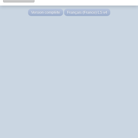
Version complète
Français (France) LS v4