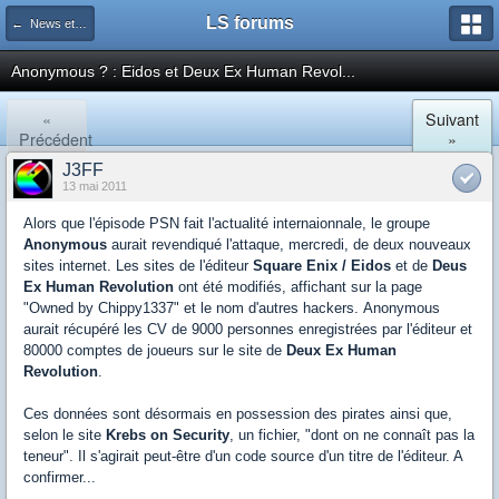
LS forums
← News et actualités postées sur LS
Anonymous ? : Eidos et Deux Ex Human Revol...
«
Suivant
Précédent
»
J3FF
13 mai 2011
Alors que l'épisode PSN fait l'actualité internaionnale, le groupe
Anonymous
aurait revendiqué l'attaque, mercredi, de deux nouveaux
sites internet. Les sites de l'éditeur
Square Enix / Eidos
et de
Deus
Ex Human Revolution
ont été modifiés, affichant sur la page
"Owned by Chippy1337" et le nom d'autres hackers. Anonymous
aurait récupéré les CV de 9000 personnes enregistrées par l'éditeur et
80000 comptes de joueurs sur le site de
Deux Ex Human
Revolution
.
Ces données sont désormais en possession des pirates ainsi que,
selon l
e site
Krebs on Security
,
un fichier, "dont on ne connaît pas la
teneur". Il s'agirait peut-être d'un code source d'un titre de l'éditeur. A
confirmer...