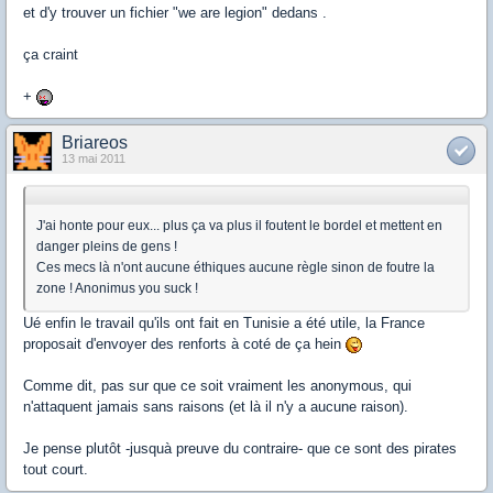
et d'y trouver un fichier "we are legion" dedans .
ça craint
+
Briareos
13 mai 2011
J'ai honte pour eux... plus ça va plus il foutent le bordel et mettent en
danger pleins de gens !
Ces mecs là n'ont aucune éthiques aucune règle sinon de foutre la
zone ! Anonimus you suck !
Ué enfin le travail qu'ils ont fait en Tunisie a été utile, la France
proposait d'envoyer des renforts à coté de ça hein
Comme dit, pas sur que ce soit vraiment les anonymous, qui
n'attaquent jamais sans raisons (et là il n'y a aucune raison).
Je pense plutôt -jusquà preuve du contraire- que ce sont des pirates
tout court.