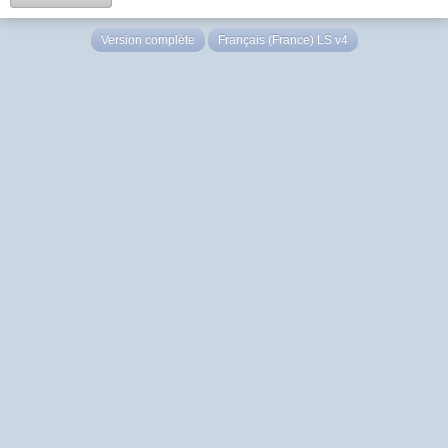
Version complète
Français (France) LS v4