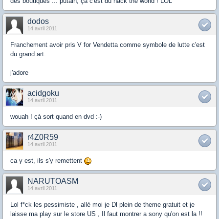
des boutiques ... putain, ça c'est du hack the world ! LOL
dodos
14 avril 2011
Franchement avoir pris V for Vendetta comme symbole de lutte c'est
du grand art.
j'adore
acidgoku
14 avril 2011
wouah ! çà sort quand en dvd :-)
r4Z0R59
14 avril 2011
ca y est, ils s'y remettent
NARUTOASM
14 avril 2011
Lol f*ck les pessimiste , allé moi je Dl plein de theme gratuit et je
laisse ma play sur le store US , Il faut montrer a sony qu'on est la !!