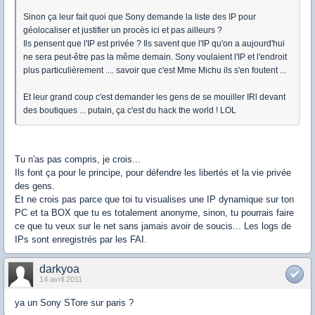
Sinon ça leur fait quoi que Sony demande la liste des IP pour
géolocaliser et justifier un procès ici et pas ailleurs ?
Ils pensent que l'IP est privée ? Ils savent que l'IP qu'on a aujourd'hui
ne sera peut-être pas la même demain. Sony voulaient l'IP et l'endroit
plus particulièrement .... savoir que c'est Mme Michu ils s'en foutent ...
Et leur grand coup c'est demander les gens de se mouiller IRl devant
des boutiques ... putain, ça c'est du hack the world ! LOL
Tu n'as pas compris, je crois...
Ils font ça pour le principe, pour défendre les libertés et la vie privée
des gens.
Et ne crois pas parce que toi tu visualises une IP dynamique sur ton
PC et ta BOX que tu es totalement anonyme, sinon, tu pourrais faire
ce que tu veux sur le net sans jamais avoir de soucis... Les logs de
IPs sont enregistrés par les FAI.
darkyoa
14 avril 2011
ya un Sony STore sur paris ?