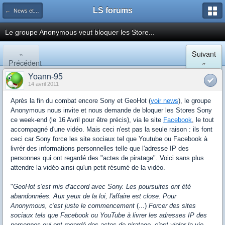
LS forums
← News et actualités postées sur LS
Le groupe Anonymous veut bloquer les Store...
«
Suivant
Précédent
»
Yoann-95
14 avril 2011
Après la fin du combat encore Sony et GeoHot (
voir news
), le groupe
Anonymous nous invite et nous demande de bloquer les Stores Sony
ce week-end (le 16 Avril pour être précis), via le site
Facebook
, le tout
accompagné d'une vidéo. Mais ceci n'est pas la seule raison : ils font
ceci car Sony force les site sociaux tel que Youtube ou Facebook à
livrér des informations personnelles telle que l'adresse IP des
personnes qui ont regardé des "actes de piratage". Voici sans plus
attendre la vidéo ainsi qu'un petit résumé de la vidéo.
"
GeoHot s'est mis d'accord avec Sony. Les poursuites ont été
abandonnées. Aux yeux de la loi, l'affaire est close. Pour
Anonymous, c'est juste le commencement
(...)
Forcer des sites
sociaux tels que Facebook ou YouTube à livrer les adresses IP des
personnes qui ont regardé des actes de piratage, c'est violer la vie