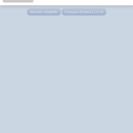
Version complète
Français (France) LS v4