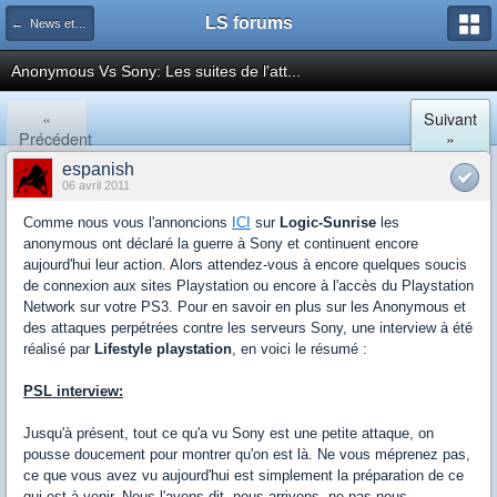
LS forums
← News et actualités postées sur LS
Anonymous Vs Sony: Les suites de l'att...
«
Suivant
Précédent
»
espanish
06 avril 2011
Comme nous vous l'annoncions
ICI
sur
Logic-Sunrise
les
anonymous ont déclaré la guerre à Sony et continuent encore
aujourd'hui leur action. Alors attendez-vous à encore quelques soucis
de connexion aux sites Playstation ou encore à l'accès du Playstation
Network sur votre PS3. Pour en savoir en plus sur les Anonymous et
des attaques perpétrées contre les serveurs Sony, une interview à été
réalisé par
Lifestyle playstation
, en voici le résumé :
PSL interview:
Jusqu'à présent, tout ce qu'a vu Sony est une petite attaque, on
pousse doucement pour montrer qu'on est là. Ne vous méprenez pas,
ce que vous avez vu aujourd'hui est simplement la préparation de ce
qui est à venir. Nous l'avons dit, nous arrivons. ne pas nous