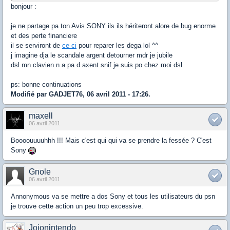
bonjour :
je ne partage pa ton Avis SONY ils ils hériteront alore de bug enorme
et des perte financiere
il se serviront de
ce ci
pour reparer les dega lol ^^
j imagine dja le scandale argent detourner mdr je jubile
dsl mn clavien n a pa d axent snif je suis po chez moi dsl
ps: bonne continuations
Modifié par GADJET76, 06 avril 2011 - 17:26.
maxell
06 avril 2011
Boooouuuuhhh !!! Mais c'est qui qui va se prendre la fessée ? C'est
Sony
Gnole
06 avril 2011
Annonymous va se mettre a dos Sony et tous les utilisateurs du psn
je trouve cette action un peu trop excessive.
Jojonintendo