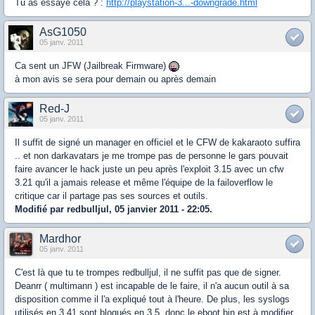
Tu as essayé cela ? :
http://playstation-3...-downgrade.html
AsG1050
05 janv. 2011
Ca sent un JFW (Jailbreak Firmware)
à mon avis se sera pour demain ou après demain
Red-J
05 janv. 2011
Il suffit de signé un manager en officiel et le CFW de kakaraoto suffira
.. et non darkavatars je me trompe pas de personne le gars pouvait
faire avancer le hack juste un peu après l'exploit 3.15 avec un cfw
3.21 qu'il a jamais release et même l'équipe de la failoverflow le
critique car il partage pas ses sources et outils.
Modifié par redbulljul, 05 janvier 2011 - 22:05.
Mardhor
05 janv. 2011
C'est là que tu te trompes redbulljul, il ne suffit pas que de signer.
Deanrr ( multimann ) est incapable de le faire, il n'a aucun outil à sa
disposition comme il l'a expliqué tout à l'heure. De plus, les syslogs
utilisés en 3.41 sont bloqués en 3.5, donc le eboot.bin est à modifier