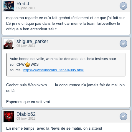
Red-J
05 janv. 2011
mgcanima regarde ce qu'a fait geohot réellement et ce que j'ai fait sur
LS je ne critique pas dans le vent car meme la team failoverflow le
critique a bon entendeur salut
shigure_parker
05 janv. 2011
Autre bonne nouvelle, waninkoko demande des beta testeurs pour
son CFW
W&S
source :
http://www.teknocons...ter-t94085.html
Geohot puis Waninkoko . . . la concurrence n'a jamais fait de mal loin
de là.
Esperons que ca soit vrai.
Diablo62
05 janv. 2011
En même temps, avec la News de se matin, on s'attend