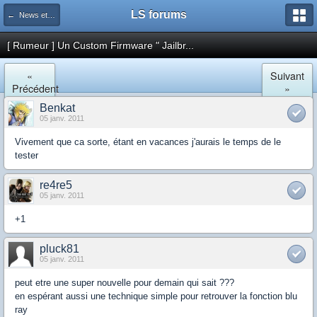
LS forums
← News et actualités postées sur LS
[ Rumeur ] Un Custom Firmware " Jailbr...
«
Suivant
Précédent
»
Benkat
05 janv. 2011
Vivement que ca sorte, étant en vacances j'aurais le temps de le
tester
re4re5
05 janv. 2011
+1
pluck81
05 janv. 2011
peut etre une super nouvelle pour demain qui sait ???
en espérant aussi une technique simple pour retrouver la fonction blu
ray