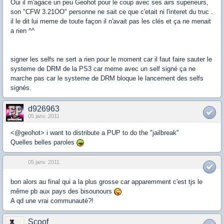
Oui il m'agace un peu Geohot pour le coup avec ses airs superieurs,
son "CFW 3.21OO" personne ne sait ce que c'etait ni l'interet du truc .
il le dit lui meme de toute façon il n'avait pas les clés et ça ne menait
a rien ^^
signer les selfs ne sert a rien pour le moment car il faut faire sauter le
systeme de DRM de la PS3 car meme avec un self signé ça ne
marche pas car le systeme de DRM bloque le lancement des selfs
signés.
d926963
05 janv. 2011
<@geohot> i want to distribute a PUP to do the "jailbreak"
Quelles belles paroles
05 janv. 2011
bon alors au final qui a la plus grosse car apparemment c'est tjs le
même pb aux pays des bisounours
A qd une vrai communauté?!
Scoof