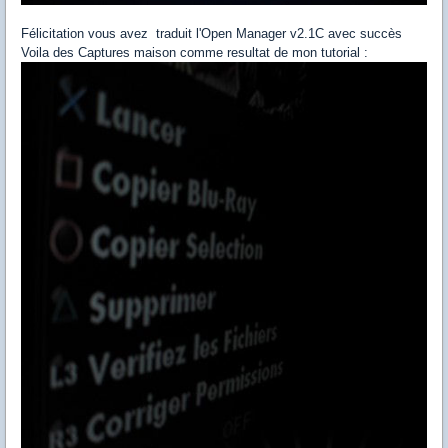
Félicitation vous avez traduit l'Open Manager v2.1C avec succès
Voila des Captures maison comme resultat de mon tutorial :