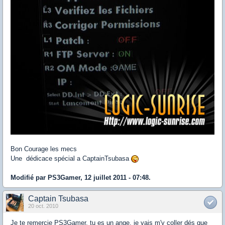
Bon Courage les mecs
Une dédicace spécial a CaptainTsubasa
Modifié par PS3Gamer, 12 juillet 2011 - 07:48.
Captain Tsubasa
20 oct. 2010
Je te remercie PS3Gamer, tu es un ange, je vais m'y coller dés que