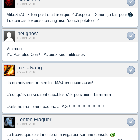
02 oct. 2010
Mikez570 -> Ton post était ironique ? J'espère... Sinon ça fait peur
Tu connais l'expression anglaise "couch potatoe" ?
hellghost
02 oct. 2010
Vraiment
Y'a Pas plus Con !!! Avouez ses faiblesses.
meTalyang
02 oct. 2010
Ils en arriveront à faire les MAJ en douce aussi!!
C'est qu'ils en seraient capables s'ils pouvaient! brrrrrrrrrrrr
Qu'ils ne me foirent pas ma JTAG !!!!!!!!!!!!!!!!!!!!!!!!!!!!
Tonton Fraguer
02 oct. 2010
Je trouve que c'est inutile un navigateur sur une console
.