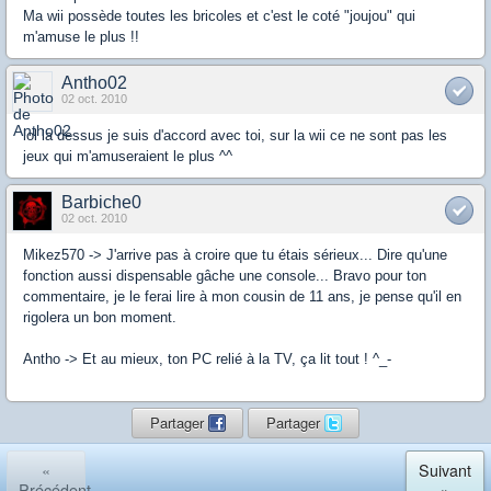
Ma wii possède toutes les bricoles et c'est le coté "joujou" qui
m'amuse le plus !!
Antho02
02 oct. 2010
lol la dessus je suis d'accord avec toi, sur la wii ce ne sont pas les
jeux qui m'amuseraient le plus ^^
Barbiche0
02 oct. 2010
Mikez570 -> J'arrive pas à croire que tu étais sérieux... Dire qu'une
fonction aussi dispensable gâche une console... Bravo pour ton
commentaire, je le ferai lire à mon cousin de 11 ans, je pense qu'il en
rigolera un bon moment.
Antho -> Et au mieux, ton PC relié à la TV, ça lit tout ! ^_-
Partager
Partager
«
Suivant
Précédent
»