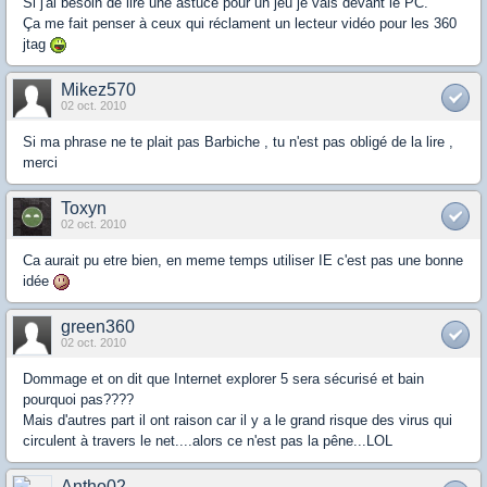
Si j'ai besoin de lire une astuce pour un jeu je vais devant le PC.
Ça me fait penser à ceux qui réclament un lecteur vidéo pour les 360
jtag
Mikez570
02 oct. 2010
Si ma phrase ne te plait pas Barbiche , tu n'est pas obligé de la lire ,
merci
Toxyn
02 oct. 2010
Ca aurait pu etre bien, en meme temps utiliser IE c'est pas une bonne
idée
green360
02 oct. 2010
Dommage et on dit que Internet explorer 5 sera sécurisé et bain
pourquoi pas????
Mais d'autres part il ont raison car il y a le grand risque des virus qui
circulent à travers le net....alors ce n'est pas la pêne...LOL
Antho02