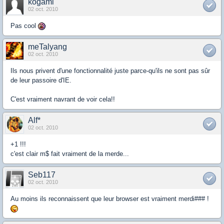
kogami
02 oct. 2010
Pas cool
meTalyang
02 oct. 2010
Ils nous privent d'une fonctionnalité juste parce-qu'ils ne sont pas sûr
de leur passoire d'IE.
C'est vraiment navrant de voir cela!!
Alf*
02 oct. 2010
+1 !!!
c'est clair m$ fait vraiment de la merde...
Seb117
02 oct. 2010
Au moins ils reconnaissent que leur browser est vraiment merdi### !