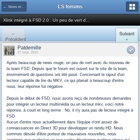
LS forums
← News et actualités postées sur LS
Xlink intégré à FSD 2.0 : Un peu de vert d...
«
Suivant
Précédent
»
Patdemille
27 sept. 2010
Aprés beaucoup de news rouge, un peu de vert avec du nouveau de
la team FSD. Depuis que le forum est ouvert sur le site de la team,
énormément de questions ont été posé. Concernant le rajout d'un
lecteur capable de lire du MKV, ce qui plairait à beaucoup d'entre
nous, leur réponse fut négative.
Depuis le début de FSD, nous avons reçu de nombreuses demandes
pour intégrer un lecteur multimédia ou un lecteur mkv, voici notre
réponse, à court et long terme : No, il n'y aura pas de lecteur intégré à
FSD.
Aucun d'entre nous actuellement dans l'équipe n'ont assez de
connaissances en Direct 3D pour développer un rendu HD. Nous
sommes désolé d'être porteur de mauvaises nouvelles, nous
espérons que quelqu'un un jour sache développer quelque chose qui