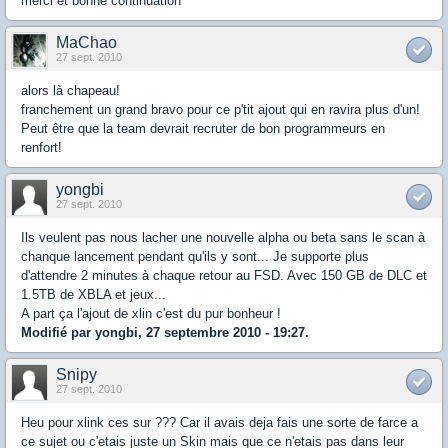
merci et bonne continuation
MaChao
27 sept. 2010
alors là chapeau!
franchement un grand bravo pour ce p'tit ajout qui en ravira plus d'un!
Peut être que la team devrait recruter de bon programmeurs en
renfort!
yongbi
27 sept. 2010
Ils veulent pas nous lacher une nouvelle alpha ou beta sans le scan à
chanque lancement pendant qu'ils y sont... Je supporte plus
d'attendre 2 minutes à chaque retour au FSD. Avec 150 GB de DLC et
1.5TB de XBLA et jeux...
A part ça l'ajout de xlin c'est du pur bonheur !
Modifié par yongbi, 27 septembre 2010 - 19:27.
Snipy
27 sept. 2010
Heu pour xlink ces sur ??? Car il avais deja fais une sorte de farce a
ce sujet ou c'etais juste un Skin mais que ce n'etais pas dans leur