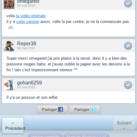
omegared
06 mai 2010
voila
la vidéo originale
il y a
cette version
aussi, celle la par contre, je ne la connaissais pas
Reper38
06 mai 2010
Super merci omegared j'ai pris plaisir à la revoir. donc il y a bien des
poissons rouges haha. et j'avais oublié le papier avec les dessins à la
fin ! tain c'est impressionnant sérieux ^^
gohan6259
07 mai 2010
Il y'a un poisson et son reflet
Partager
Partager
«
Suivant
Précédent
»
Version complète
Français (France) LS v4