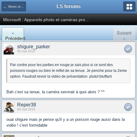
LS forums
← News et actualités postées sur LS
Microsoft : Appareils photo et caméras pro...
«
Suivant
Précédent
»
shigure_parker
06 mai 2010
Par contre pour les parties en rouge je sais plus si ce sont des
poissons rouges ou bien le reflet de sa tenue. Je penche pour la 2eme
option. Faudrait revoir la vidéo de présentation. plutot bluffant
Bah c'est sa tenue, la caméra servirait à quoi alors ? ^^
Reper38
06 mai 2010
ouai shigure mais je pense qu'il y a un poisson rouge aussi dans la
vidéo ! c'est formidable