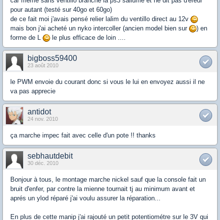
car meme sans ventillo branché la ps3 sallume et ne dit pas d'ereur
pour autant (testé sur 40go et 60go)
de ce fait moi j'avais pensé relier lalim du ventillo direct au 12v
mais bon j'ai acheté un nyko intercoller (ancien model bien sur
) en
forme de L
le plus efficace de loin ....
bigboss59400
23 août 2010
le PWM envoie du courant donc si vous le lui en envoyez aussi il ne
va pas apprecie
antidot
24 nov. 2010
ça marche impec fait avec celle d'un pote !! thanks
sebhautdebit
30 déc. 2010
Bonjour à tous, le montage marche nickel sauf que la console fait un
bruit d'enfer, par contre la mienne tournait tj au minimum avant et
aprés un ylod réparé j'ai voulu assurer la réparation...
En plus de cette manip j'ai rajouté un petit potentiométre sur le 3V qui