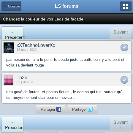
LS forums
← Console
Changez la couleur de vos Leds de facade
«
Suivant
Précédent
»
xXTechnoLoverXx
16 mars 2010
pas besoin de faire le pont, tu soude juste la patte ou il y a le pont et
voila sa devient rouge
_n3o_
02 juin 2011
tuto gavé de fautes, et photos floues , le combo qui tue, surtout qu'il
est moyennement clair pour un novice ...
Partager
Partager
«
Suivant
Précédent
»