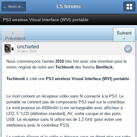
LS forums
← News et actualités postées sur LS
PS3 wireless Visual Interface (WVI) portable
«
Suivant
Précédent
»
uncharted
02 janv. 2010
Nous commençons l'année
2010
trés fort avec une invention pour le
moins original de notre am
i
Techknott
des forums
BenHeck.
Techknott
à créé une
PS3 wireless Visual Interface (WVI) portable
.
Le mod contient un récepteur vidéo sans fil connecté à la PS3.
Le
portable ne contient pas de composants PS3 sauf sur le contrôleur.
Le mod propose un 4500mAh Li-ion rechargeable avec afficheur à
LED, 5 "LCD (définition standard), AV, sortie casque et des ports
USB.
Le récepteur sans fil utilisé est de 1,2 GHz (pour éviter une
inteference avec le contrôleur PS3).
La capture d'écran et la vidéo ci-dessous vous en diront plus sur cette