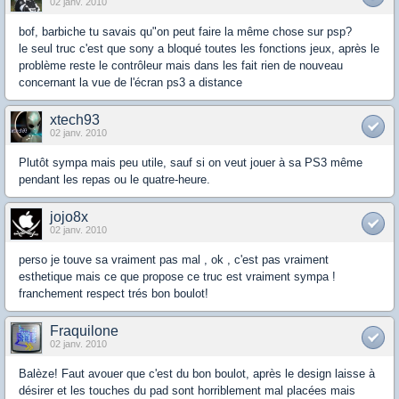
02 janv. 2010
bof, barbiche tu savais qu"on peut faire la même chose sur psp?
le seul truc c'est que sony a bloqué toutes les fonctions jeux, après le
problème reste le contrôleur mais dans les fait rien de nouveau
concernant la vue de l'écran ps3 a distance
xtech93
02 janv. 2010
Plutôt sympa mais peu utile, sauf si on veut jouer à sa PS3 même
pendant les repas ou le quatre-heure.
jojo8x
02 janv. 2010
perso je touve sa vraiment pas mal , ok , c'est pas vraiment
esthetique mais ce que propose ce truc est vraiment sympa !
franchement respect trés bon boulot!
Fraquilone
02 janv. 2010
Balèze! Faut avouer que c'est du bon boulot, après le design laisse à
désirer et les touches du pad sont horriblement mal placées mais