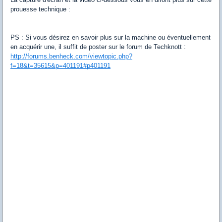
prouesse technique :
PS : Si vous désirez en savoir plus sur la machine ou éventuellement
en acquérir une, il suffit de poster sur le forum de Techknott :
http://forums.benheck.com/viewtopic.php?
f=18&t=35615&p=401191#p401191