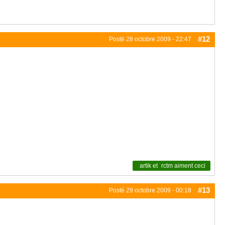
#12
Posté
28 octobre 2009 - 22:47
artik
et
rctm
aiment ceci
#13
Posté
29 octobre 2009 - 00:18