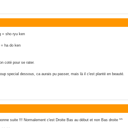
g = sho ryu ken
 = ha do ken
n coté pour se rater.
oup special dessous, ca aurais pu passer, mais là il c'est planté en beauté.
bonne suite !!! Normalement c'est Droite Bas au début et non Bas droite ^^