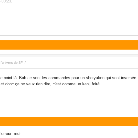
- 00:23.
l'univers de SF :/
 ce point là. Bah ce sont les commandes pour un shoryuken qui sont inversée. 
, et donc ça ne veux rien dire, c'est comme un kanji foiré.
'erreur! mdr