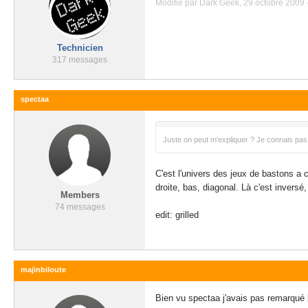
Modifié par Dark Geek, 29 octobre 2009 
Technicien
317 messages
spectaa
Juste on peut m'expliquer ? Je connais pas 
C'est l'univers des jeux de bastons a
droite, bas, diagonal. Là c'est inversé
Members
74 messages
edit: grilled
majinbiloute
Bien vu spectaa j'avais pas remarqué l