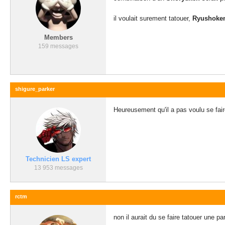
il voulait surement tatouer,
Ryushoke
Members
159 messages
shigure_parker
Heureusement qu'il a pas voulu se fair
Technicien LS expert
13 953 messages
rctm
non il aurait du se faire tatouer une pa