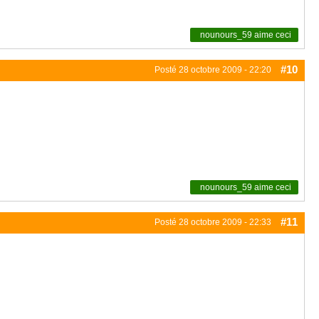
nounours_59
aime ceci
#10
Posté
28 octobre 2009 - 22:20
nounours_59
aime ceci
#11
Posté
28 octobre 2009 - 22:33