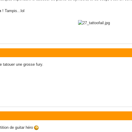
n
! Tampis...lol
e tatouer une grosse fury.
rtition de guitar héro