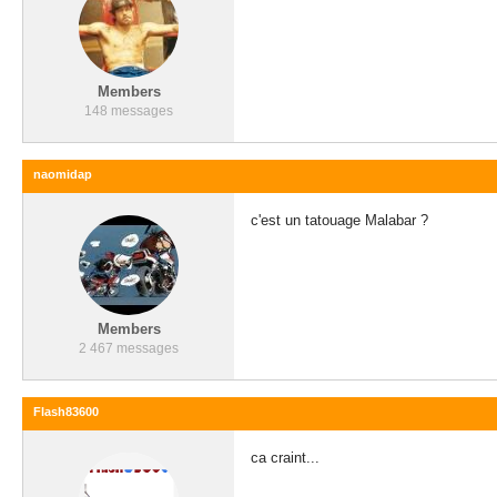
Members
148 messages
naomidap
c'est un tatouage Malabar ?
Members
2 467 messages
Flash83600
ca craint...