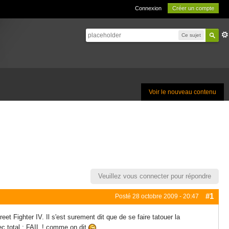
Connexion
Créer un compte
Ce sujet
Voir le nouveau contenu
Veuillez vous connecter pour répondre
#1
Posté
28 octobre 2009 - 20:47
t Fighter IV. Il s'est surement dit que de se faire tatouer la
ec total : FAIL ! comme on dit