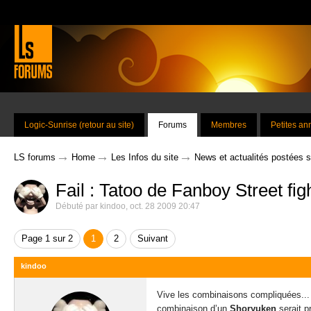
Logic-Sunrise (retour au site)
Forums
Membres
Petites a
→
→
→
LS forums
Home
Les Infos du site
News et actualités postées 
Fail : Tatoo de Fanboy Street fig
Débuté par
kindoo
,
oct. 28 2009 20:47
Page 1 sur 2
1
2
Suivant
kindoo
Vive les combinaisons compliquées... I
combinaison d’un
Shoryuken
serait 