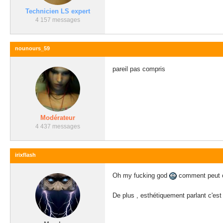
Technicien LS expert
4 157 messages
nounours_59
pareil pas compris
Modérateur
4 437 messages
irixflash
Oh my fucking god
comment peut on
De plus , esthétiquement parlant c'es