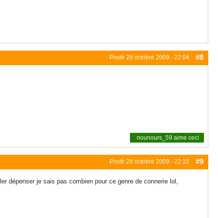
#8
Posté
28 octobre 2009 - 22:04
nounours_59
aime ceci
#9
Posté
28 octobre 2009 - 22:15
ller dépenser je sais pas combien pour ce genre de connerie lol,