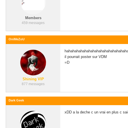
Members
459 messages
OniMeZoU
hahahahahahahahahahahahahahahah
il pourrait poster sur VDM
=D
Shining VIP
877 messages
Dark Geek
xDD a la deche c un vrai en plus c sa