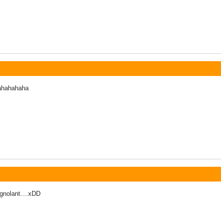
ahahahaha
ignolant....xDD