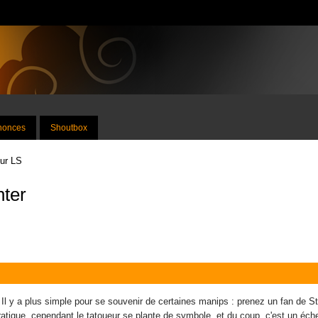
nnonces
Shoutbox
sur LS
hter
l y a plus simple pour se souvenir de certaines manips : prenez un fan de Stree
pratique, cependant le tatoueur se plante de symbole, et du coup, c'est un éch