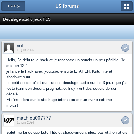
LS forums
← Hack (exploits, homebrews...)
Décalage audio jeux PS5
yul
16 juin 2026
Hello, Je débute le hack et je rencontre un soucis un peu pénible. Je
suis en 12.4.
je lance le hack avec youtube, ensuite ETAHEN, Kstuf lite et
shadowmount.
Le petit soucis c'est que j'ai des décalage audio sur les 3 jeux que j'ai
testé (Crimson desert, pragmata et Indy ) ont des soucis de son
décalé.
Et c'est idem sur le stockage interne ou sur un nvme externe.
merci !
matthieu007777
16 juin 2026
Salut, ne lance que kstuff-lite et shadowmount plus, pas etahen et dis