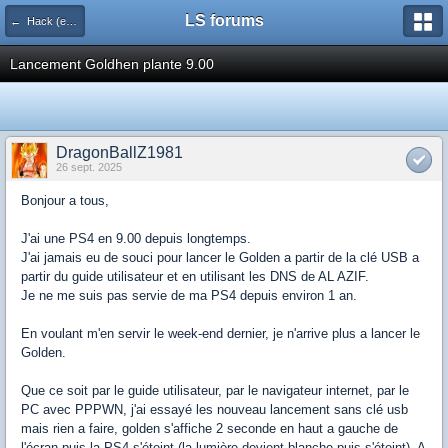
LS forums
← Hack (exploits, homebrews...)
Lancement Goldhen plante 9.00
DragonBallZ1981
26 sept. 2025
Bonjour a tous,
J'ai une PS4 en 9.00 depuis longtemps.
J'ai jamais eu de souci pour lancer le Golden a partir de la clé USB a
partir du guide utilisateur et en utilisant les DNS de AL AZIF.
Je ne me suis pas servie de ma PS4 depuis environ 1 an.
En voulant m'en servir le week-end dernier, je n'arrive plus a lancer le
Golden.
Que ce soit par le guide utilisateur, par le navigateur internet, par le
PC avec PPPWN, j'ai essayé les nouveau lancement sans clé usb
mais rien a faire, golden s'affiche 2 seconde en haut a gauche de
l'écran puis la PS4 s'éteint (la lumière devient blanche puis s'éteint). A