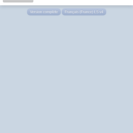
Version complète
Français (France) LS v4