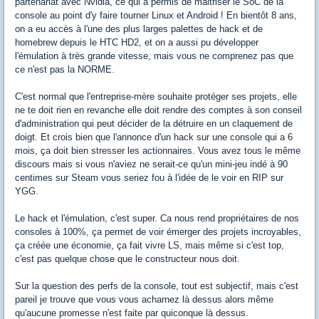
partenariat avec Nvidia, ce qui a permis de maitriser le SoC de la
console au point d'y faire tourner Linux et Android ! En bientôt 8 ans,
on a eu accès à l'une des plus larges palettes de hack et de
homebrew depuis le HTC HD2, et on a aussi pu développer
l'émulation à très grande vitesse, mais vous ne comprenez pas que
ce n'est pas la NORME.
C'est normal que l'entreprise-mère souhaite protéger ses projets, elle
ne te doit rien en revanche elle doit rendre des comptes à son conseil
d'administration qui peut décider de la détruire en un claquement de
doigt. Et crois bien que l'annonce d'un hack sur une console qui a 6
mois, ça doit bien stresser les actionnaires. Vous avez tous le même
discours mais si vous n'aviez ne serait-ce qu'un mini-jeu indé à 90
centimes sur Steam vous seriez fou à l'idée de le voir en RIP sur
YGG.
Le hack et l'émulation, c'est super. Ca nous rend propriétaires de nos
consoles à 100%, ça permet de voir émerger des projets incroyables,
ça créée une économie, ça fait vivre LS, mais même si c'est top,
c'est pas quelque chose que le constructeur nous doit.
Sur la question des perfs de la console, tout est subjectif, mais c'est
pareil je trouve que vous vous acharnez là dessus alors même
qu'aucune promesse n'est faite par quiconque là dessus.