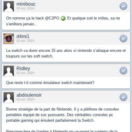
minibouc
02 oct. 2024
On nomme ça le hack @C2PO
Et quelque soit le milieu, sa ne
s'arrêtera jamais..
d4mi1
02 oct. 2024
La switch va durer encore 15 ans alors si nintendo s’attaque encore et
toujours sur les soft switch.
Ridley
02 oct. 2024
Que reste t-il comme émulateur switch maintenant?
abdoulenoir
02 oct. 2024
Bonne stratégie de la part de Nintendo. Il y a pléthore de consoles
portables équipé de soc puissants. Des véritables consoles pc
portable gaming qui émulent parfaitement la Switch.
Personne fera de l'ombre à Nintendo en usurpant le contenu de la