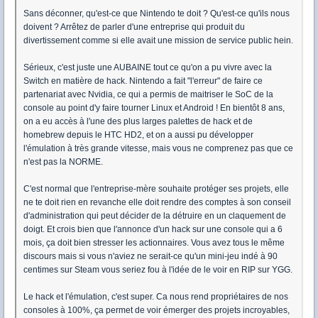
Sans déconner, qu'est-ce que Nintendo te doit ? Qu'est-ce qu'ils nous
doivent ? Arrêtez de parler d'une entreprise qui produit du
divertissement comme si elle avait une mission de service public hein.
Sérieux, c'est juste une AUBAINE tout ce qu'on a pu vivre avec la
Switch en matière de hack. Nintendo a fait "l'erreur" de faire ce
partenariat avec Nvidia, ce qui a permis de maitriser le SoC de la
console au point d'y faire tourner Linux et Android ! En bientôt 8 ans,
on a eu accès à l'une des plus larges palettes de hack et de
homebrew depuis le HTC HD2, et on a aussi pu développer
l'émulation à très grande vitesse, mais vous ne comprenez pas que ce
n'est pas la NORME.
C'est normal que l'entreprise-mère souhaite protéger ses projets, elle
ne te doit rien en revanche elle doit rendre des comptes à son conseil
d'administration qui peut décider de la détruire en un claquement de
doigt. Et crois bien que l'annonce d'un hack sur une console qui a 6
mois, ça doit bien stresser les actionnaires. Vous avez tous le même
discours mais si vous n'aviez ne serait-ce qu'un mini-jeu indé à 90
centimes sur Steam vous seriez fou à l'idée de le voir en RIP sur YGG.
Le hack et l'émulation, c'est super. Ca nous rend propriétaires de nos
consoles à 100%, ça permet de voir émerger des projets incroyables,