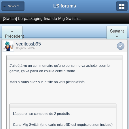
LS forums
← News et actualités postées sur LS
[Switch] Le packaging final du Mig Switch...
«
Suivant
Précédent
»
vegitossb95
05 janv. 2024
J'ai déjà vu un commentaire qu'une personne va acheter pour le
gamin, ça va partir en couille cette histoire
Mais si vous allez sur le site on vois pleins d'info
L'appareil se compose de 2 produits :
Carte Mig Switch (une carte microSD est requise et non incluse)