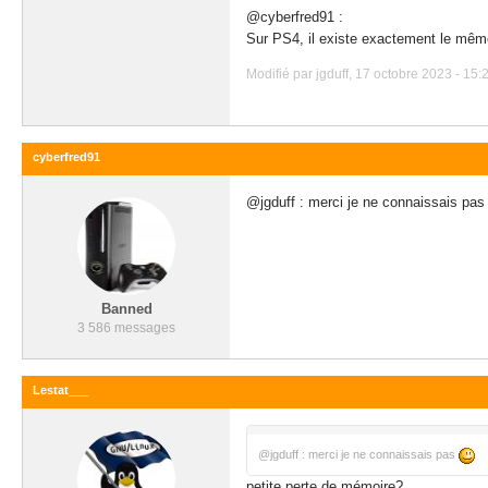
@cyberfred91 :
Sur PS4, il existe exactement le m
Modifié par jgduff, 17 octobre 2023 - 15:
cyberfred91
@jgduff : merci je ne connaissais pa
Banned
3 586 messages
Lestat___
@jgduff : merci je ne connaissais pas
petite perte de mémoire?