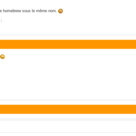
ême homebrew sous le même nom.
21.
s