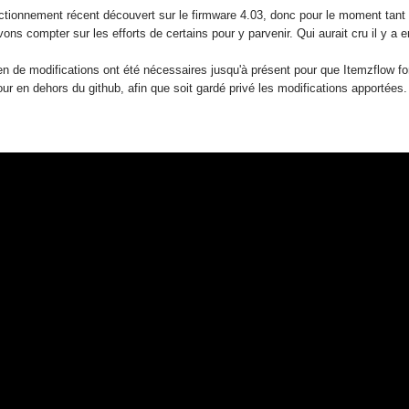
tionnement récent découvert sur le firmware 4.03, donc pour le moment tant qu
vons compter sur les efforts de certains pour y parvenir. Qui aurait cru il y a
 de modifications ont été nécessaires jusqu'à présent pour que Itemzflow foncti
jour en dehors du github, afin que soit gardé privé les modifications apportées