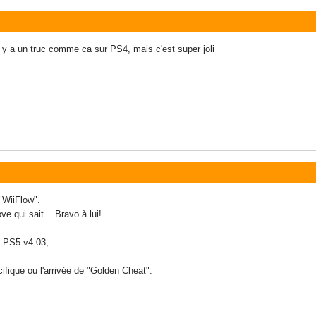
 y a un truc comme ca sur PS4, mais c'est super joli
 "WiiFlow".
e qui sait... Bravo à lui!
r PS5 v4.03,
fique ou l'arrivée de "Golden Cheat".