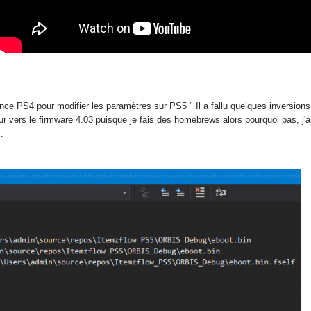
ce PS4 pour modifier les paramètres sur PS5 " Il a fallu quelques inversions m
 jour vers le firmware 4.03 puisque je fais des homebrews alors pourquoi pas, 
.