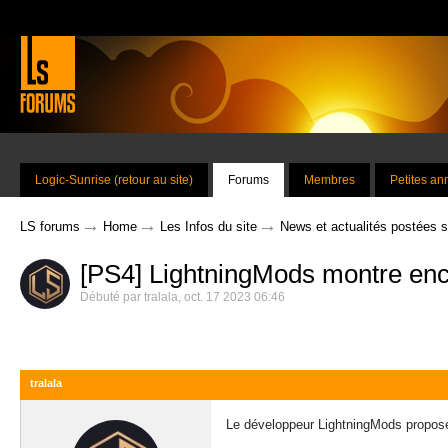
Logic-Sunrise (retour au site)
Forums
Membres
Petites a
→
→
→
LS forums
Home
Les Infos du site
News et actualités postées 
[PS4] LightningMods montre enc
Débuté par
tralala
,
oct. 17 2023 06:46
tralala
Le développeur LightningMods propose 