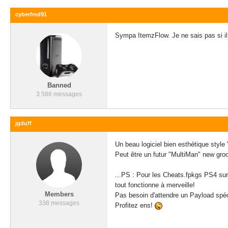
cyberfred91
Sympa ItemzFlow. Je ne sais pas si il
Banned
3 586 messages
jgduff
Un beau logiciel bien esthétique style
Peut être un futur "MultiMan" new groov
...PS : Pour les Cheats.fpkgs PS4 su
tout fonctionne à merveille!
Members
Pas besoin d'attendre un Payload spéci
338 messages
Profitez ens!