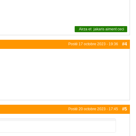
Airza
et
jakaris
aiment ceci
#4
Posté
17 octobre 2023 - 19:36
#5
Posté
20 octobre 2023 - 17:45