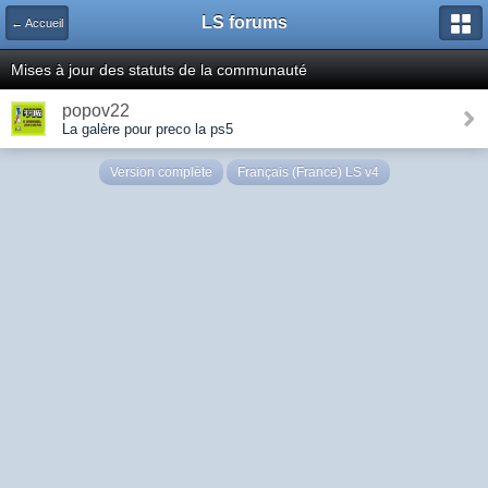
LS forums
← Accueil
Mises à jour des statuts de la communauté
popov22
La galère pour preco la ps5
Version complète
Français (France) LS v4