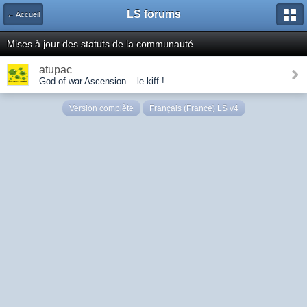
LS forums
← Accueil
Mises à jour des statuts de la communauté
atupac
God of war Ascension... le kiff !
Version complète
Français (France) LS v4