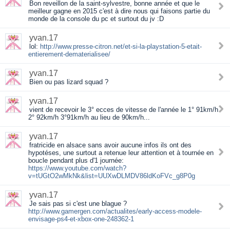
Bon reveillon de la saint-sylvestre, bonne année et que le
meilleur gagne en 2015 c'est à dire nous qui faisons partie du
monde de la console du pc et surtout du jv :D
yvan.17
lol:
http://www.presse-citron.net/et-si-la-playstation-5-etait-
entierement-dematerialisee/
yvan.17
Bien ou pas lizard squad ?
yvan.17
vient de recevoir le 3° ecces de vitesse de l'année le 1° 91km/h
2° 92km/h 3°91km/h au lieu de 90km/h...
yvan.17
fratricide en alsace sans avoir aucune infos ils ont des
hypotéses, une surtout a retenue leur attention et à tournée en
boucle pendant plus d'1 journée:
https://www.youtube.com/watch?
v=tUGtO2wMkNk&list=UUXwDLMDV86ldKoFVc_g8P0g
yvan.17
Je sais pas si c'est une blague ?
http://www.gamergen.com/actualites/early-access-modele-
envisage-ps4-et-xbox-one-248362-1