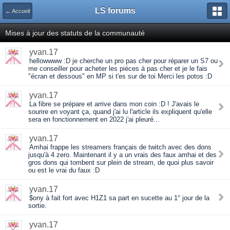
LS forums
← Accueil
Mises à jour des statuts de la communauté
yvan.17
hellowwww :D je cherche un pro pas cher pour réparer un S7 ou
me conseiller pour acheter les piéces à pas cher et je le fais
"écran et dessous" en MP si t'es sur de toi Merci les potos :D
yvan.17
La fibre se prépare et arrive dans mon coin :D ! J'avais le
sourire en voyant ça, quand j'ai lu l'article ils expliquent qu'elle
sera en fonctionnement en 2022 j'ai pleuré...
yvan.17
Amhai frappe les streamers français de twitch avec des dons
jusqu'à 4 zero. Maintenant il y a un vrais des faux amhai et des
gros dons qui tombent sur plein de stream, de quoi plus savoir
ou est le vrai du faux :D
yvan.17
$ony à fait fort avec H1Z1 sa part en sucette au 1° jour de la
sortie.
yvan.17