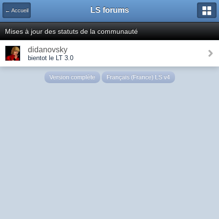
LS forums
← Accueil
Mises à jour des statuts de la communauté
didanovsky
bientot le LT 3.0
Version complète
Français (France) LS v4