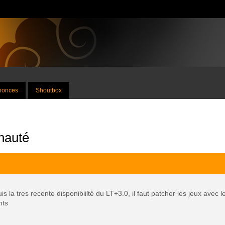
nnonces
Shoutbox
nauté
s la tres recente disponibiilté du LT+3.0, il faut patcher les jeux avec 
nts