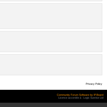
Privacy Policy
Community Forum Software by IP.Board
Licence accordée à : Logic Sunrise Ltd