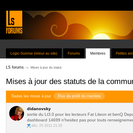
Logic-Sunrise (retour au site)
Forums
Membres
Petites a
→
LS forums
Mises à jour du statut
Mises à jour des statuts de la commu
Toutes les mises à jour
Flux du profil du membre
didanovsky
sortie du Lt3.0 pour les lecteurs Fat Liteon et benQ Depui
dashboard 14699 n'hesitez pas pour touts renseigneme
déc. 25 2011 21:35