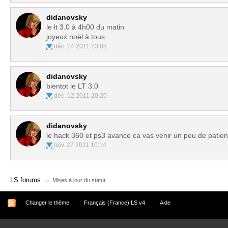
didanovsky
le lt 3.0 à 4h00 du matin
joyeux noël à tous
déc. 24 2011 23:08
didanovsky
bientot le LT 3.0
déc. 12 2011 20:20
didanovsky
le hack 360 et ps3 avance ca vas venir un peu de patienc
nov. 27 2011 10:14
→
LS forums
Mises à jour du statut
Changer le thème
Français (France) LS v4
Aide