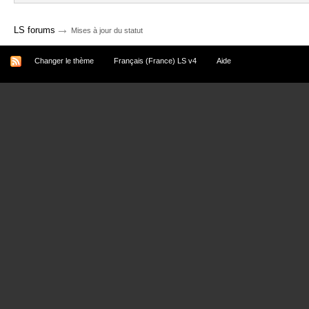
→
LS forums
Mises à jour du statut
Changer le thème
Français (France) LS v4
Aide