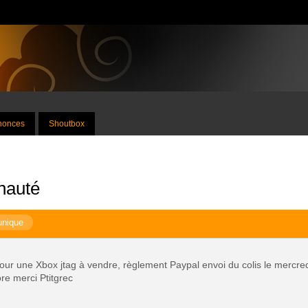
nnonces
Shoutbox
nauté
unique
ur une Xbox jtag à vendre, règlement Paypal envoi du colis le mercredi
re merci Ptitgrec