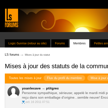
Logic-Sunrise (retour au site)
Forums
Membres
Petites a
→
LS forums
Mises à jour du statut
Mises à jour des statuts de la commu
Toutes les mises à jour
Flux du profil du membre
Mise à jour 
yoanlecave
→
ptitgrec
Personne sympathique, sérieuse; appelé le mardi midi po
reçu dans son emballage d'origine...semble neuve! Enco
oct. 16 2011 07:51