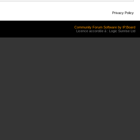
Privacy Policy
Community Forum Software by IP.Board
Licence accordée à : Logic Sunrise Ltd