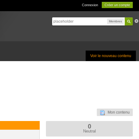
Connexion
Créer un compte
Membres
Voir le nouveau contenu
Mon contenu
0
Neutral