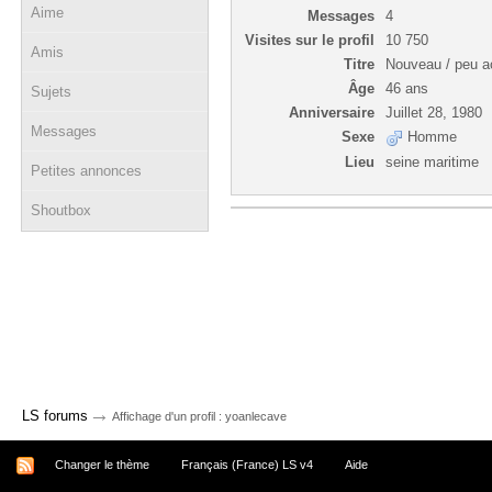
Aime
Messages
4
Visites sur le profil
10 750
Amis
Titre
Nouveau / peu ac
Âge
46 ans
Sujets
Anniversaire
Juillet 28, 1980
Messages
Sexe
Homme
Lieu
seine maritime
Petites annonces
Shoutbox
→
LS forums
Affichage d'un profil : yoanlecave
Changer le thème
Français (France) LS v4
Aide