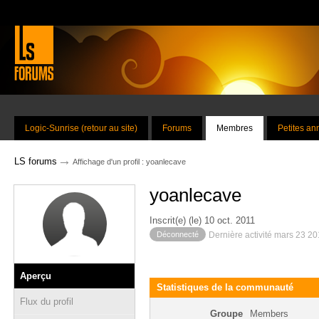
Logic-Sunrise (retour au site)
Forums
Membres
Petites a
→
LS forums
Affichage d'un profil : yoanlecave
yoanlecave
Inscrit(e) (le) 10 oct. 2011
Déconnecté
Dernière activité mars 23 2
Aperçu
Statistiques de la communauté
Flux du profil
Groupe
Members