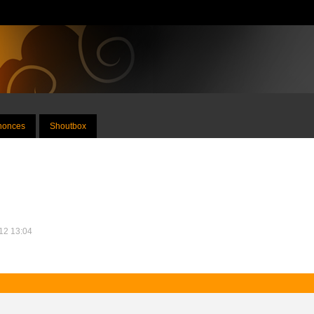
nnonces
Shoutbox
012 13:04