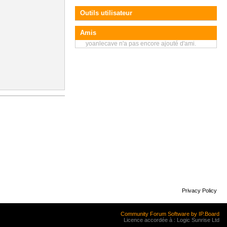
Outils utilisateur
Amis
yoanlecave n'a pas encore ajouté d'ami.
Privacy Policy
Community Forum Software by IP.Board
Licence accordée à : Logic Sunrise Ltd