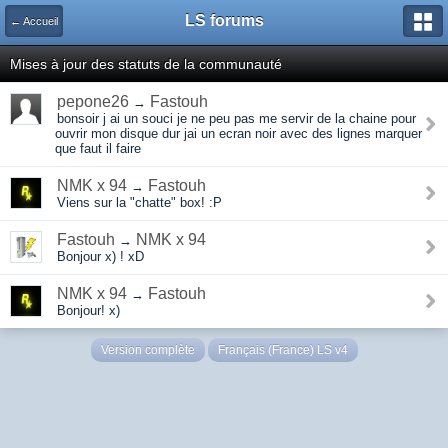
LS forums
← Accueil
Mises à jour des statuts de la communauté
pepone26
Fastouh
→
bonsoir j ai un souci je ne peu pas me servir de la chaine pour
ouvrir mon disque dur jai un ecran noir avec des lignes marquer
que faut il faire
NMK x 94
Fastouh
→
Viens sur la "chatte" box! :P
Fastouh
NMK x 94
→
Bonjour x) ! xD
NMK x 94
Fastouh
→
Bonjour! x)
Version complète
Français (France) LS v4