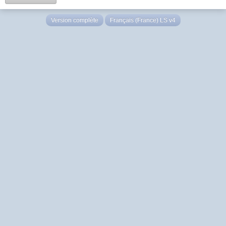
Version complète
Français (France) LS v4