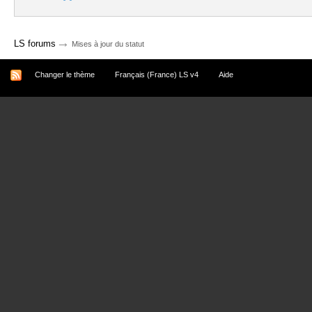
→
LS forums
Mises à jour du statut
Changer le thème
Français (France) LS v4
Aide