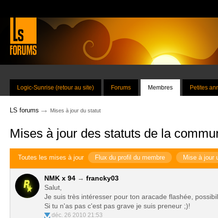
Logic-Sunrise (retour au site)
Forums
Membres
Petites a
→
LS forums
Mises à jour du statut
Mises à jour des statuts de la commu
Toutes les mises à jour
Flux du profil du membre
Mise à jour 
NMK x 94
→
francky03
Salut,
Je suis très intéresser pour ton aracade flashée, possib
Si tu n'as pas c'est pas grave je suis preneur ;)!
déc. 26 2010 21:53