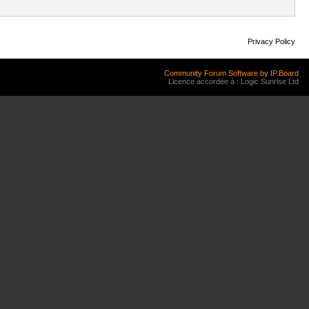
Privacy Policy
Community Forum Software by IP.Board
Licence accordée à : Logic Sunrise Ltd