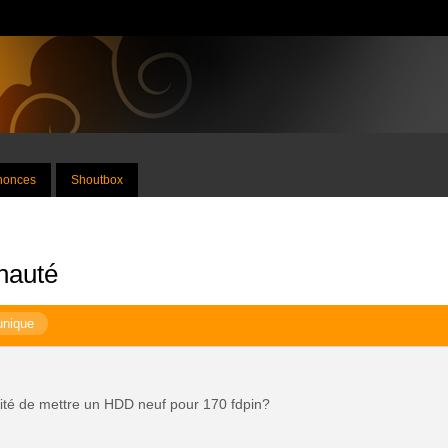
nnonces
Shoutbox
nauté
unique
ilité de mettre un HDD neuf pour 170 fdpin?