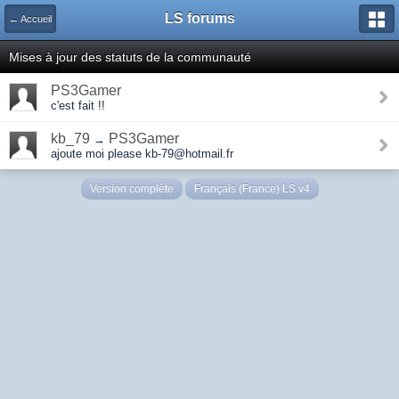
LS forums
← Accueil
Mises à jour des statuts de la communauté
PS3Gamer
c'est fait !!
kb_79
PS3Gamer
→
ajoute moi please kb-79@hotmail.fr
Version complète
Français (France) LS v4