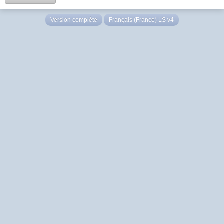
Version complète
Français (France) LS v4