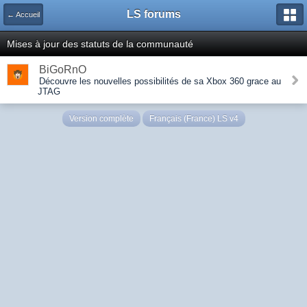
LS forums
← Accueil
Mises à jour des statuts de la communauté
BiGoRnO
Découvre les nouvelles possibilités de sa Xbox 360 grace au
JTAG
Version complète
Français (France) LS v4