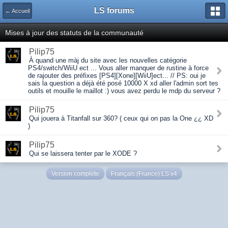
LS forums
← Accueil
Mises à jour des statuts de la communauté
Pilip75
À quand une màj du site avec les nouvelles catégorie
PS4/switch/WiiU ect ... Vous aller manquer de rustine à force
de rajouter des préfixes [PS4][Xone][WiiU]ect... // PS: oui je
sais la question a déjà été posé 10000 X xd aller l'admin sort tes
outils et mouille le maillot :) vous avez perdu le mdp du serveur ?
Pilip75
Qui jouera à Titanfall sur 360? ( ceux qui on pas la One ¿¿ XD
)
Pilip75
Qui se laissera tenter par le XODE ?
Version complète
Français (France) LS v4